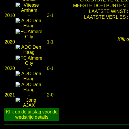
MEESTE DOELPUNTEN :
LAATSTE WINST :
2010
-
3-1
LAATSTE VERLIES :
Klik 
2020
-
1-1
2020
-
0-1
2021
-
2-0
Klik op de uitslag voor de
wedstrijd details