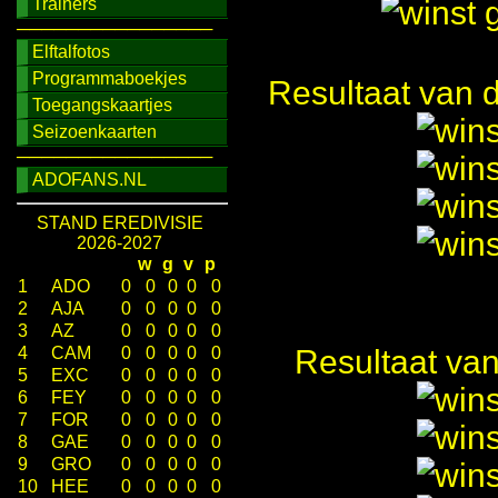
Trainers
────────────────
Elftalfotos
Programmaboekjes
Resultaat van 
Toegangskaartjes
Seizoenkaarten
────────────────
ADOFANS.NL
STAND EREDIVISIE
2026-2027
w
g
v
p
1
ADO
0
0
0
0
0
2
AJA
0
0
0
0
0
3
AZ
0
0
0
0
0
4
CAM
0
0
0
0
0
Resultaat van
5
EXC
0
0
0
0
0
6
FEY
0
0
0
0
0
7
FOR
0
0
0
0
0
8
GAE
0
0
0
0
0
9
GRO
0
0
0
0
0
10
HEE
0
0
0
0
0