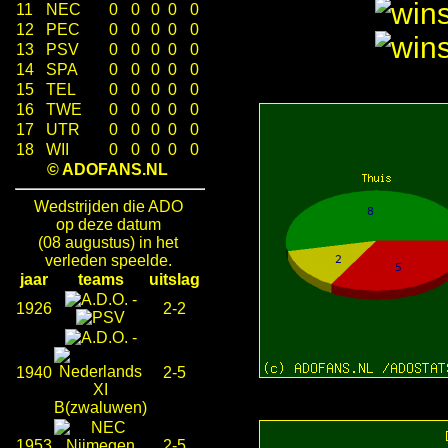
11
NEC
0
0
0
0
0
12
PEC
0
0
0
0
0
13
PSV
0
0
0
0
0
14
SPA
0
0
0
0
0
15
TEL
0
0
0
0
0
16
TWE
0
0
0
0
0
17
UTR
0
0
0
0
0
18
WII
0
0
0
0
0
© ADOFANS.NL
Wedstrijden die ADO
op deze datum
(08 augustus) in het
verleden speelde.
jaar
teams
uitslag
-
1926
2-2
-
1940
2-5
1953
2-5