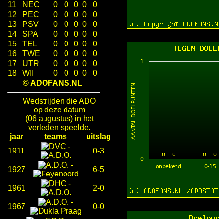
11
NEC
0
0
0
0
0
12
PEC
0
0
0
0
0
13
PSV
0
0
0
0
0
14
SPA
0
0
0
0
0
15
TEL
0
0
0
0
0
16
TWE
0
0
0
0
0
17
UTR
0
0
0
0
0
18
WII
0
0
0
0
0
© ADOFANS.NL
Wedstrijden die ADO
op deze datum
(06 augustus) in het
verleden speelde.
jaar
teams
uitslag
-
1911
0-3
-
1927
6-5
-
1961
2-0
-
1967
0-0