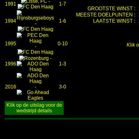
-
1991
1-7
GROOTSTE WINST :
MEESTE DOELPUNTEN :
1994
1-6
LAATSTE WINST :
-
1995
0-10
Klik 
-
-
1996
1-3
2016
-
3-0
Klik op de uitslag voor de
wedstrijd details