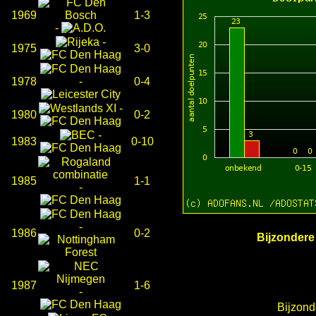
1969
1-3
-
-
1975
3-0
1978
-
0-4
-
1980
0-2
-
1983
0-10
1985
1-1
-
-
1986
0-2
Bijzondere
1987
1-6
-
Bijzond