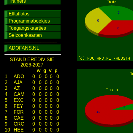
Trainers
────────────────
Elftalfotos
Programmaboekjes
Toegangskaartjes
Seizoenkaarten
────────────────
ADOFANS.NL
STAND EREDIVISIE
2026-2027
w
g
v
p
1
ADO
0
0
0
0
0
2
AJA
0
0
0
0
0
3
AZ
0
0
0
0
0
4
CAM
0
0
0
0
0
5
EXC
0
0
0
0
0
6
FEY
0
0
0
0
0
7
FOR
0
0
0
0
0
8
GAE
0
0
0
0
0
9
GRO
0
0
0
0
0
10
HEE
0
0
0
0
0