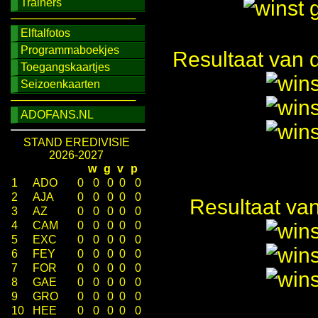
Trainers
────────────────
Elftalfotos
Programmaboekjes
Resultaat van 
Toegangskaartjes
Seizoenkaarten
────────────────
ADOFANS.NL
STAND EREDIVISIE
2026-2027
w
g
v
p
1
ADO
0
0
0
0
0
2
AJA
0
0
0
0
0
Resultaat va
3
AZ
0
0
0
0
0
4
CAM
0
0
0
0
0
5
EXC
0
0
0
0
0
6
FEY
0
0
0
0
0
7
FOR
0
0
0
0
0
8
GAE
0
0
0
0
0
9
GRO
0
0
0
0
0
10
HEE
0
0
0
0
0