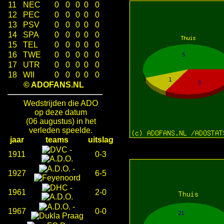
11
NEC
0
0
0
0
0
12
PEC
0
0
0
0
0
13
PSV
0
0
0
0
0
14
SPA
0
0
0
0
0
15
TEL
0
0
0
0
0
16
TWE
0
0
0
0
0
17
UTR
0
0
0
0
0
18
WII
0
0
0
0
0
© ADOFANS.NL
Wedstrijden die ADO
op deze datum
(06 augustus) in het
verleden speelde.
jaar
teams
uitslag
-
1911
0-3
-
1927
6-5
-
1961
2-0
-
1967
0-0