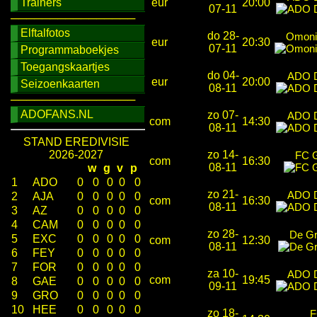
Trainers
eur
20:00
07-11
────────────────
Elftalfotos
do 28-
Omoni
eur
20:30
07-11
Programmaboekjes
Toegangskaartjes
do 04-
ADO 
eur
20:00
Seizoenkaarten
08-11
────────────────
ADOFANS.NL
zo 07-
ADO 
com
14:30
08-11
STAND EREDIVISIE
2026-2027
zo 14-
FC G
com
16:30
08-11
w
g
v
p
1
ADO
0
0
0
0
0
zo 21-
ADO 
2
AJA
0
0
0
0
0
com
16:30
08-11
3
AZ
0
0
0
0
0
4
CAM
0
0
0
0
0
zo 28-
De Gr
5
EXC
0
0
0
0
0
com
12:30
08-11
6
FEY
0
0
0
0
0
7
FOR
0
0
0
0
0
za 10-
ADO 
com
19:45
8
GAE
0
0
0
0
0
09-11
9
GRO
0
0
0
0
0
10
HEE
0
0
0
0
0
zo 18-
F