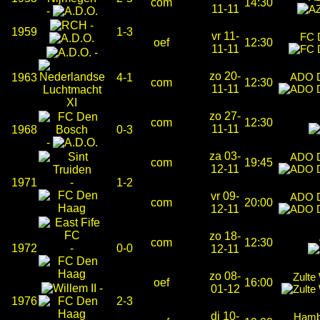
com
14:30
11-11
-
-
1959
1-3
vr 11-
FC 
oef
12:30
11-11
-
zo 20-
ADO 
1963
4-1
com
12:30
11-11
zo 27-
com
12:30
11-11
1968
0-3
-
za 03-
ADO 
com
19:45
12-11
1971
-
1-2
vr 09-
ADO 
com
20:00
12-11
zo 18-
com
12:30
1972
-
0-0
12-11
zo 08-
Zult
oef
16:00
-
01-12
1976
2-3
di 10-
Hamb