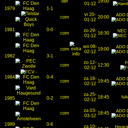
oef
19:00
01-12
1979
1-1
-
vr 20-
ADO 
com
20:00
01-12
1981
-
0-0
zo 29-
NEC 
com
16:30
01-12
wo 08-
ADO 
com
19:00
02-12
1982
-
3-1
zo 12-
F
com
12:30
02-12
-
1984
0-4
za 18-
ADO 
com
19:45
02-12
za 25-
com
18:45
N
1985
-
0-2
02-12
za 03-
ADO 
com
18:45
03-12
-
1989
0-6
za 10-
Heracl