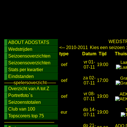
WEDSTR
ABOUT ADOSTATS
<─ 2010-2011
Kies een seizoen 
Wedstrijden
type
Datum
Tijd
Thu
Seizoensoverzichten
vr 01-
Laa
Seizoensoverzichten
oef
19:00
07-11
Stats per kwartier
Eindstanden
za 02-
Gra
oef
17:00
───spelersoverzicht───
07-11
Overzicht van A tot Z
vr 08-
AEK
Portretfoto`s
oef
19:00
07-11
Seizoenstotalen
Club van 100
do 14-
eur
19:00
07-11
Topscorers top 75
────────────────
do 21-
ADO 