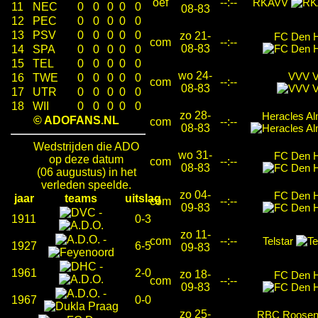
oef
--:--
RKAVV
11
NEC
0
0
0
0
0
08-83
12
PEC
0
0
0
0
0
13
PSV
0
0
0
0
0
zo 21-
FC Den 
com
--:--
08-83
14
SPA
0
0
0
0
0
15
TEL
0
0
0
0
0
wo 24-
VVV V
16
TWE
0
0
0
0
0
com
--:--
08-83
17
UTR
0
0
0
0
0
18
WII
0
0
0
0
0
zo 28-
Heracles Al
© ADOFANS.NL
com
--:--
08-83
Wedstrijden die ADO
wo 31-
FC Den 
op deze datum
com
--:--
08-83
(06 augustus) in het
verleden speelde.
zo 04-
FC Den 
jaar
teams
uitslag
com
--:--
09-83
-
1911
0-3
zo 11-
-
com
--:--
Telstar
1927
6-5
09-83
-
1961
2-0
zo 18-
FC Den 
com
--:--
09-83
-
1967
0-0
zo 25-
RBC Roosen