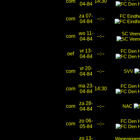
com
14:30
04-84
za 07-
FC Eindh
com
--:--
04-84
wo 11-
SC Vee
com
--:--
04-84
vr 13-
FC Den 
oef
--:--
04-84
vr 20-
com
--:--
SVV
04-84
ma 23-
FC Den 
com
14:30
04-84
za 28-
com
--:--
NAC
04-84
zo 06-
FC Den 
com
--:--
05-84
zo 13-
Wageningen