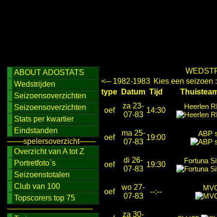
WEDSTR
ABOUT ADOSTATS
<─ 1982-1983
Kies een seizoen 
Wedstrijden
type
Datum
Tijd
Thuist
Seizoensoverzichten
za 23-
Heerlen 
Seizoensoverzichten
oef
14:30
07-83
Stats per kwartier
Eindstanden
ma 25-
ABP s
oef
19:00
───spelersoverzicht───
07-83
Overzicht van A tot Z
di 26-
Fortuna Si
Portretfoto`s
oef
19:30
07-83
Seizoenstotalen
Club van 100
wo 27-
MVC
oef
--:--
07-83
Topscorers top 75
────────────────
za 30-