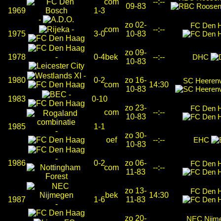
com
--:--
09-83
1969
1-3
-
zo 02-
FC Den 
-
com
--:--
1975
3-0
10-83
zo 09-
1978
-
0-4
bek
--:--
DHC
10-83
-
1980
0-2
zo 16-
SC Heeren
com
14:30
10-83
-
1983
0-10
zo 23-
FC Den 
com
--:--
10-83
1985
1-1
-
zo 30-
oef
--:--
EHC
10-83
-
1986
0-2
zo 06-
FC Den 
com
--:--
11-83
zo 13-
FC Den 
bek
14:30
1987
1-6
11-83
-
zo 20-
NEC Nijm