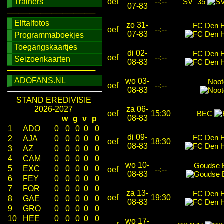
Trainers
oef
--:--
SV `35
07-83
────────────────
Elftalfotos
zo 31-
FC Den 
oef
--:--
07-83
Programmaboekjes
Toegangskaartjes
di 02-
FC Den 
oef
--:--
Seizoenkaarten
08-83
────────────────
ADOFANS.NL
wo 03-
Noot
oef
--:--
08-83
STAND EREDIVISIE
2026-2027
za 06-
oef
15:30
BEC
08-83
w
g
v
p
1
ADO
0
0
0
0
0
di 09-
FC Den 
2
AJA
0
0
0
0
0
oef
18:30
08-83
3
AZ
0
0
0
0
0
4
CAM
0
0
0
0
0
wo 10-
Goudse E
5
EXC
0
0
0
0
0
oef
--:--
08-83
6
FEY
0
0
0
0
0
7
FOR
0
0
0
0
0
za 13-
FC Den 
oef
19:30
8
GAE
0
0
0
0
0
08-83
9
GRO
0
0
0
0
0
10
HEE
0
0
0
0
0
wo 17-