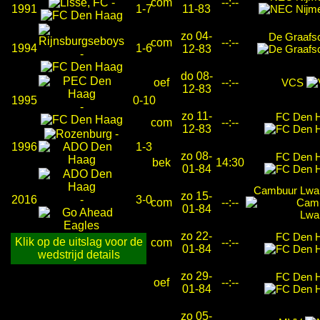
-
com
--:--
1991
1-7
11-83
zo 04-
De Graafs
com
--:--
1994
1-6
12-83
-
do 08-
oef
--:--
VCS
12-83
1995
0-10
-
zo 11-
FC Den 
com
--:--
12-83
-
1996
1-3
zo 08-
FC Den 
bek
14:30
01-84
Cambuur Lwa
zo 15-
2016
-
3-0
com
--:--
01-84
zo 22-
FC Den 
Klik op de uitslag voor de
com
--:--
01-84
wedstrijd details
zo 29-
FC Den 
oef
--:--
01-84
zo 05-