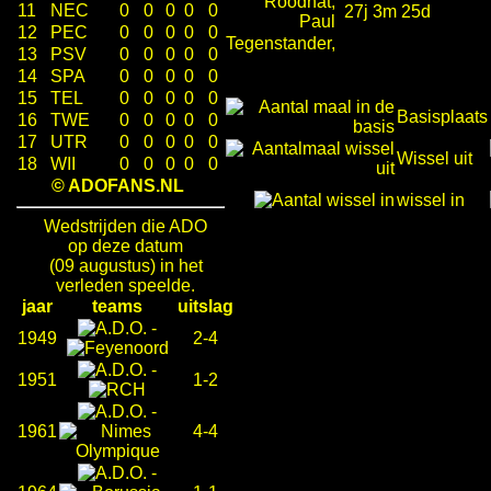
Roodnat,
11
NEC
0
0
0
0
0
27j 3m 25d
Paul
12
PEC
0
0
0
0
0
Tegenstander,
13
PSV
0
0
0
0
0
14
SPA
0
0
0
0
0
15
TEL
0
0
0
0
0
Basisplaats
16
TWE
0
0
0
0
0
17
UTR
0
0
0
0
0
Wissel uit
18
WII
0
0
0
0
0
© ADOFANS.NL
wissel in
Wedstrijden die ADO
op deze datum
(09 augustus) in het
verleden speelde.
jaar
teams
uitslag
-
1949
2-4
-
1951
1-2
-
1961
4-4
-