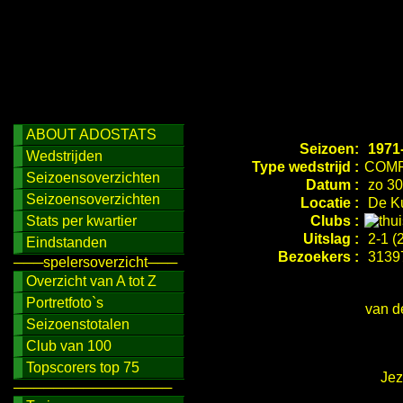
ABOUT ADOSTATS
Seizoen:
1971
Wedstrijden
Type wedstrijd :
COMP
Seizoensoverzichten
Datum :
zo 30
Seizoensoverzichten
Locatie :
De Ku
Stats per kwartier
Clubs :
Uitslag :
2-1 (2
Eindstanden
Bezoekers :
3139
───spelersoverzicht───
Overzicht van A tot Z
Portretfoto`s
van d
Seizoenstotalen
Club van 100
Topscorers top 75
Jez
────────────────