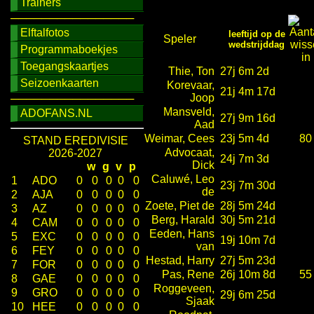
Trainers
────────────────
Elftalfotos
leeftijd op de
Speler
wedstrijddag
Programmaboekjes
Toegangskaartjes
Thie, Ton
27j 6m 2d
Seizoenkaarten
Korevaar,
21j 4m 17d
Joop
────────────────
Mansveld,
ADOFANS.NL
27j 9m 16d
Aad
Weimar, Cees
23j 5m 4d
80
STAND EREDIVISIE
Advocaat,
2026-2027
24j 7m 3d
Dick
w
g
v
p
Caluwé, Leo
1
ADO
0
0
0
0
0
23j 7m 30d
de
2
AJA
0
0
0
0
0
Zoete, Piet de
28j 5m 24d
3
AZ
0
0
0
0
0
Berg, Harald
30j 5m 21d
4
CAM
0
0
0
0
0
Eeden, Hans
5
EXC
0
0
0
0
0
19j 10m 7d
van
6
FEY
0
0
0
0
0
Hestad, Harry
27j 5m 23d
7
FOR
0
0
0
0
0
Pas, Rene
26j 10m 8d
55
8
GAE
0
0
0
0
0
Roggeveen,
9
GRO
0
0
0
0
0
29j 6m 25d
Sjaak
10
HEE
0
0
0
0
0