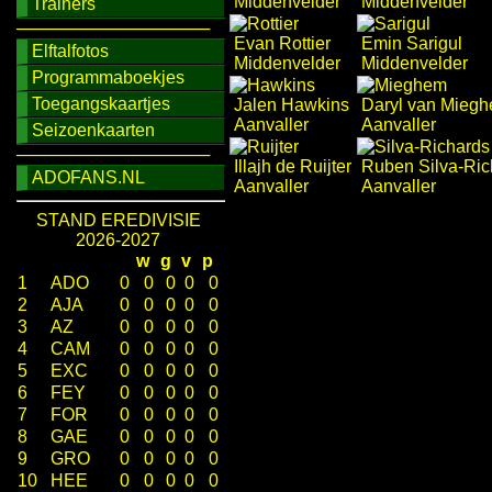
Middenvelder
Middenvelder
Trainers
────────────────
Evan Rottier
Emin Sarigul
Elftalfotos
Middenvelder
Middenvelder
Programmaboekjes
Toegangskaartjes
Jalen Hawkins
Daryl van Mieg
Aanvaller
Aanvaller
Seizoenkaarten
────────────────
Illajh de Ruijter
Ruben Silva-Ric
ADOFANS.NL
Aanvaller
Aanvaller
STAND EREDIVISIE
2026-2027
w
g
v
p
1
ADO
0
0
0
0
0
2
AJA
0
0
0
0
0
3
AZ
0
0
0
0
0
4
CAM
0
0
0
0
0
5
EXC
0
0
0
0
0
6
FEY
0
0
0
0
0
7
FOR
0
0
0
0
0
8
GAE
0
0
0
0
0
9
GRO
0
0
0
0
0
10
HEE
0
0
0
0
0