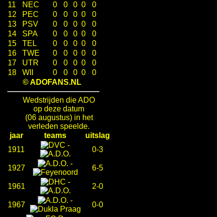
11
NEC
0
0
0
0
0
12
PEC
0
0
0
0
0
13
PSV
0
0
0
0
0
14
SPA
0
0
0
0
0
15
TEL
0
0
0
0
0
16
TWE
0
0
0
0
0
17
UTR
0
0
0
0
0
18
WII
0
0
0
0
0
© ADOFANS.NL
Wedstrijden die ADO
op deze datum
(06 augustus) in het
verleden speelde.
jaar
teams
uitslag
-
1911
0-3
-
1927
6-5
-
1961
2-0
-
1967
0-0