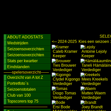
SELE
ABOUT ADOSTATS
<─ 2024-2025
Kies een seizoen 
Wedstrijden
Seizoensoverzichten
Caleb Kramer
Antoine Lejoly
Seizoensoverzichten
Keeper
Keeper
Stats per kwartier
Ties Brouwer
Taneli Hämäläin
Eindstanden
Verdediger
Verdediger
───spelersoverzicht───
Overzicht van A tot Z
Clydel Kigongo
Mees Kreekels
Portretfoto`s
Verdediger
Verdediger
Seizoenstotalen
Diogo Tomas
Matteo Waem
Club van 100
Verdediger
Verdediger
Topscorers top 75
────────────────
Ersi Bode
Joey Brandt