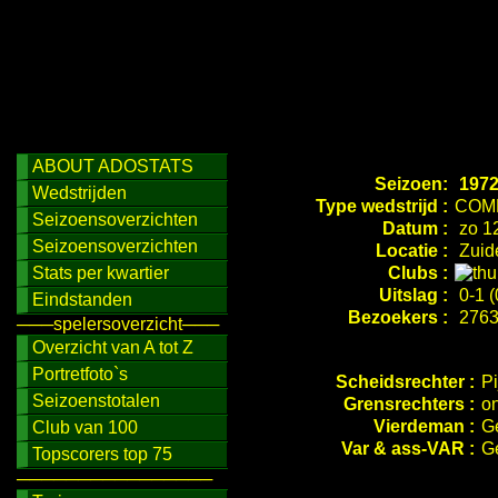
ABOUT ADOSTATS
Seizoen:
1972
Wedstrijden
Type wedstrijd :
COM
Seizoensoverzichten
Datum :
zo 12
Seizoensoverzichten
Locatie :
Zuid
Stats per kwartier
Clubs :
Uitslag :
0-1 (
Eindstanden
Bezoekers :
276
───spelersoverzicht───
Overzicht van A tot Z
Portretfoto`s
Scheidsrechter :
Pi
Seizoenstotalen
Grensrechters :
o
Vierdeman :
G
Club van 100
Var & ass-VAR :
G
Topscorers top 75
────────────────