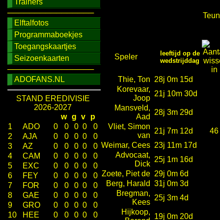
Trainers
────────────────
Teuni
Elftalfotos
Programmaboekjes
Toegangskaartjes
leeftijd op de
Speler
Seizoenkaarten
wedstrijddag
────────────────
ADOFANS.NL
Thie, Ton
28j 0m 15d
Korevaar,
21j 10m 30d
Joop
STAND EREDIVISIE
2026-2027
Mansveld,
28j 3m 29d
w
g
v
p
Aad
1
ADO
0
0
0
0
0
Vliet, Simon
21j 7m 12d
46
van
2
AJA
0
0
0
0
0
Weimar, Cees
23j 11m 17d
3
AZ
0
0
0
0
0
Advocaat,
4
CAM
0
0
0
0
0
25j 1m 16d
Dick
5
EXC
0
0
0
0
0
Zoete, Piet de
29j 0m 6d
6
FEY
0
0
0
0
0
Berg, Harald
31j 0m 3d
7
FOR
0
0
0
0
0
Bregman,
8
GAE
0
0
0
0
0
25j 3m 4d
Kees
9
GRO
0
0
0
0
0
Hijkoop,
10
HEE
0
0
0
0
0
19j 0m 20d