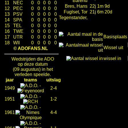
Barend
11
NEC
0
0
0
0
0
Bres, Hans
22j 1m 9d
12
PEC
0
0
0
0
0
Fuglset, Tor
21j 6m 20d
13
PSV
0
0
0
0
0
Tegenstander,
14
SPA
0
0
0
0
0
15
TEL
0
0
0
0
0
16
TWE
0
0
0
0
0
Basisplaats
17
UTR
0
0
0
0
0
18
WII
0
0
0
0
0
Wissel uit
© ADOFANS.NL
wissel in
Wedstrijden die ADO
op deze datum
(09 augustus) in het
verleden speelde.
jaar
teams
uitslag
-
1949
2-4
-
1951
1-2
-
1961
4-4
-