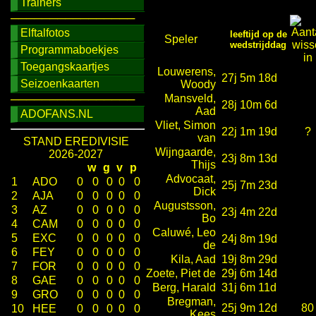
Trainers
────────────────
Elftalfotos
leeftijd op de
Speler
wedstrijddag
Programmaboekjes
Toegangskaartjes
Louwerens,
27j 5m 18d
Seizoenkaarten
Woody
Mansveld,
────────────────
28j 10m 6d
Aad
ADOFANS.NL
Vliet, Simon
22j 1m 19d
?
van
STAND EREDIVISIE
Wijngaarde,
2026-2027
23j 8m 13d
Thijs
w
g
v
p
Advocaat,
1
ADO
0
0
0
0
0
25j 7m 23d
Dick
2
AJA
0
0
0
0
0
Augustsson,
3
AZ
0
0
0
0
0
23j 4m 22d
Bo
4
CAM
0
0
0
0
0
Caluwé, Leo
5
EXC
0
0
0
0
0
24j 8m 19d
de
6
FEY
0
0
0
0
0
Kila, Aad
19j 8m 29d
7
FOR
0
0
0
0
0
Zoete, Piet de
29j 6m 14d
8
GAE
0
0
0
0
0
Berg, Harald
31j 6m 11d
9
GRO
0
0
0
0
0
Bregman,
25j 9m 12d
80
10
HEE
0
0
0
0
0
Kees