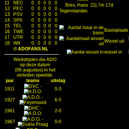
11
NEC
0
0
0
0
0
Bres, Hans
22j 7m 17d
12
PEC
0
0
0
0
0
Tegenstander,
13
PSV
0
0
0
0
0
14
SPA
0
0
0
0
0
15
TEL
0
0
0
0
0
Basisplaats
16
TWE
0
0
0
0
0
17
UTR
0
0
0
0
0
Wissel uit
18
WII
0
0
0
0
0
© ADOFANS.NL
wissel in
Wedstrijden die ADO
op deze datum
(06 augustus) in het
verleden speelde.
jaar
teams
uitslag
-
1911
0-3
-
1927
6-5
-
1961
2-0
-
1967
0-0