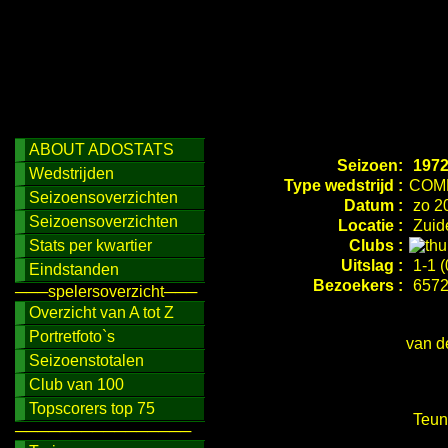
ABOUT ADOSTATS
Seizoen:
1972
Wedstrijden
Type wedstrijd :
COM
Seizoensoverzichten
Datum :
zo 20
Seizoensoverzichten
Locatie :
Zuid
Stats per kwartier
Clubs :
Uitslag :
1-1 (
Eindstanden
Bezoekers :
657
───spelersoverzicht───
Overzicht van A tot Z
Portretfoto`s
van d
Seizoenstotalen
Club van 100
Topscorers top 75
Teuni
────────────────