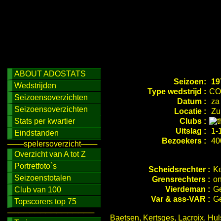
ABOUT ADOSTATS
Seizoen:
19
Wedstrijden
Type wedstrijd :
CO
Seizoensoverzichten
Datum :
za 
Seizoensoverzichten
Locatie :
Zui
Stats per kwartier
Clubs :
Uitslag :
1-1
Eindstanden
Bezoekers :
40
───spelersoverzicht───
Overzicht van A tot Z
Portretfoto`s
Scheidsrechter :
Ke
Seizoenstotalen
Grensrechters :
on
Vierdeman :
G
Club van 100
Var & ass-VAR :
Ge
Topscorers top 75
────────────────
Baetsen, Kertsges, Lacroix, Hul