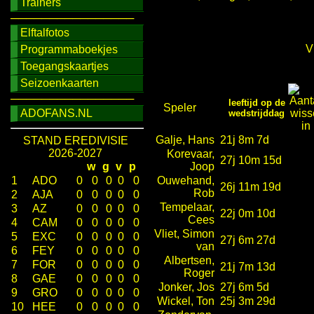
Trainers
────────────────
Elftalfotos
Vi
Programmaboekjes
Toegangskaartjes
Seizoenkaarten
────────────────
leeftijd op de
Speler
ADOFANS.NL
wedstrijddag
Galje, Hans
21j 8m 7d
STAND EREDIVISIE
2026-2027
Korevaar,
27j 10m 15d
w
g
v
p
Joop
1
ADO
0
0
0
0
0
Ouwehand,
26j 11m 19d
Rob
2
AJA
0
0
0
0
0
Tempelaar,
3
AZ
0
0
0
0
0
22j 0m 10d
Cees
4
CAM
0
0
0
0
0
Vliet, Simon
5
EXC
0
0
0
0
0
27j 6m 27d
van
6
FEY
0
0
0
0
0
Albertsen,
7
FOR
0
0
0
0
0
21j 7m 13d
Roger
8
GAE
0
0
0
0
0
Jonker, Jos
27j 6m 5d
9
GRO
0
0
0
0
0
Wickel, Ton
25j 3m 29d
10
HEE
0
0
0
0
0