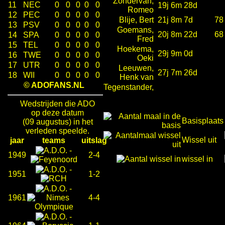
Zondervan,
11
NEC
0
0
0
0
0
19j 6m 28d
Romeo
12
PEC
0
0
0
0
0
Blije, Bert
21j 8m 7d
78
13
PSV
0
0
0
0
0
Goemans,
20j 8m 22d
68
14
SPA
0
0
0
0
0
Fred
15
TEL
0
0
0
0
0
Hoekema,
29j 9m 0d
16
TWE
0
0
0
0
0
Oeki
17
UTR
0
0
0
0
0
Leeuwen,
27j 7m 26d
18
WII
0
0
0
0
0
Henk van
© ADOFANS.NL
Tegenstander,
Wedstrijden die ADO
op deze datum
Basisplaats
(09 augustus) in het
verleden speelde.
Wissel uit
jaar
teams
uitslag
-
1949
2-4
wissel in
-
1951
1-2
-
1961
4-4
-