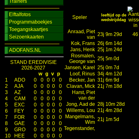
Trainers
────────────────
Elftalfotos
leeftijd op de
Speler
wedstrijddag
Programmaboekjes
Toegangskaartjes
Anraad, Piet
23j 9m 29d
46
Seizoenkaarten
van
Kok, Frans
26j 6m 14d
────────────────
Jans, Henk
25j 1m 24d
ADOFANS.NL
Rosmalen,
25j 5m 0d
George van
STAND EREDIVISIE
Jansen, Karel
25j 0m 7d
2026-2027
w
g
v
p
Loof, Rinus
34j 4m 12d
1
ADO
0
0
0
0
0
Becker, Jan
31j 6m 9d
2
AJA
0
0
0
0
0
Clavan, Mick
21j 7m 18d
3
AZ
0
0
0
0
0
Harst, Piet
van der
4
CAM
0
0
0
0
0
Jong, Aad de
28j 10m 28d
5
EXC
0
0
0
0
0
Willems, Lou
21j 4m 28d
6
FEY
0
0
0
0
0
Mangelmans,
7
FOR
0
0
0
0
0
21j 1m 5d
Wim
8
GAE
0
0
0
0
0
Tegenstander,
9
GRO
0
0
0
0
0
10
HEE
0
0
0
0
0