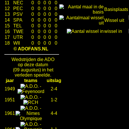
11
NEC
0
0
0
0
0
12
PEC
0
0
0
0
0
Basisplaats
13
PSV
0
0
0
0
0
14
SPA
0
0
0
0
0
Wissel uit
15
TEL
0
0
0
0
0
wissel in
16
TWE
0
0
0
0
0
17
UTR
0
0
0
0
0
18
WII
0
0
0
0
0
© ADOFANS.NL
Wedstrijden die ADO
op deze datum
(09 augustus) in het
verleden speelde.
jaar
teams
uitslag
-
1949
2-4
-
1951
1-2
-
1961
4-4
-