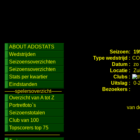
ABOUT ADOSTATS
Seizoen:
19
Wedstrijden
Type wedstrijd :
CO
Seizoensoverzichten
Datum :
zo 
Seizoensoverzichten
Locatie :
Zui
Stats per kwartier
Clubs :
Uitslag :
0-2
Eindstanden
Bezoekers :
───spelersoverzicht───
Overzicht van A tot Z
Portretfoto`s
van d
Seizoenstotalen
Club van 100
Topscorers top 75
T
────────────────