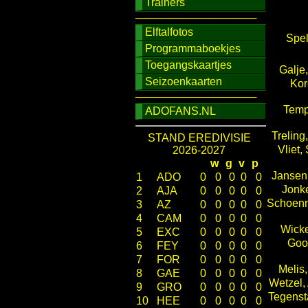
Trainers
────────────────
Elftalfotos
Spel
Programmaboekjes
Toegangskaartjes
Galje
Seizoenkaarten
Kor
────────────────
Temp
ADOFANS.NL
Treling
STAND EREDIVISIE
Vliet,
2026-2027
w
g
v
p
Jansen
1
ADO
0
0
0
0
0
Jonke
2
AJA
0
0
0
0
0
Schoenm
3
AZ
0
0
0
0
0
4
CAM
0
0
0
0
0
Wicke
5
EXC
0
0
0
0
0
Goo
6
FEY
0
0
0
0
0
7
FOR
0
0
0
0
0
Melis,
8
GAE
0
0
0
0
0
Wetzel,
9
GRO
0
0
0
0
0
Tegenst
10
HEE
0
0
0
0
0