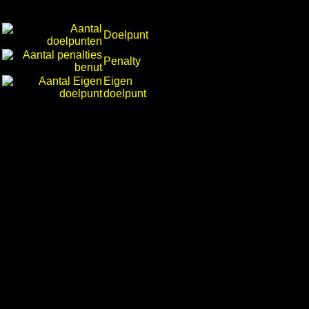
Doelpunt
Penalty
Eigen
doelpunt