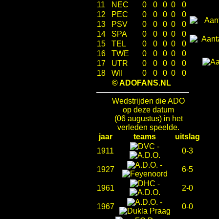
11
NEC
0
0
0
0
0
12
PEC
0
0
0
0
0
13
PSV
0
0
0
0
0
14
SPA
0
0
0
0
0
15
TEL
0
0
0
0
0
16
TWE
0
0
0
0
0
17
UTR
0
0
0
0
0
18
WII
0
0
0
0
0
© ADOFANS.NL
Wedstrijden die ADO
op deze datum
(06 augustus) in het
verleden speelde.
jaar
teams
uitslag
-
1911
0-3
-
1927
6-5
-
1961
2-0
-
1967
0-0