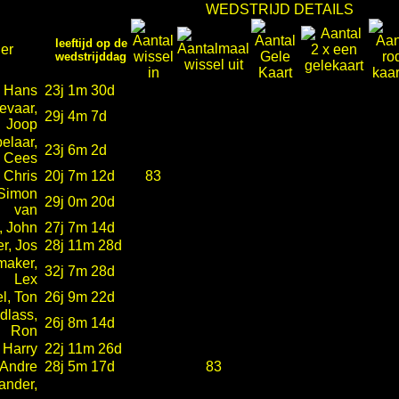
WEDSTRIJD DETAILS
leeftijd op de
er
wedstrijddag
, Hans
23j 1m 30d
evaar,
29j 4m 7d
Joop
elaar,
23j 6m 2d
Cees
, Chris
20j 7m 12d
83
 Simon
29j 0m 20d
van
, John
27j 7m 14d
r, Jos
28j 11m 28d
aker,
32j 7m 28d
Lex
l, Ton
26j 9m 22d
dlass,
26j 8m 14d
Ron
 Harry
22j 11m 26d
 Andre
28j 5m 17d
83
ander,