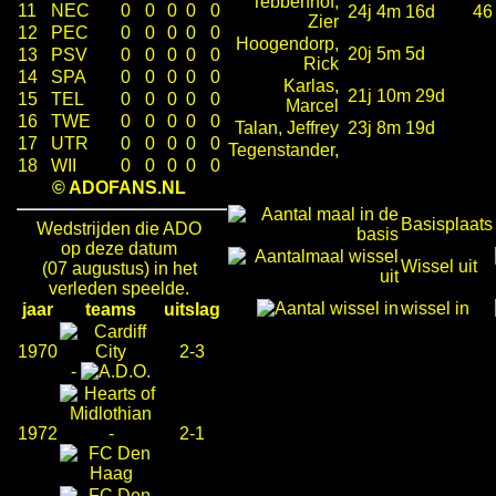
Tebbenhof,
11
NEC
0
0
0
0
0
24j 4m 16d
46
Zier
12
PEC
0
0
0
0
0
Hoogendorp,
20j 5m 5d
13
PSV
0
0
0
0
0
Rick
14
SPA
0
0
0
0
0
Karlas,
21j 10m 29d
15
TEL
0
0
0
0
0
Marcel
16
TWE
0
0
0
0
0
Talan, Jeffrey
23j 8m 19d
17
UTR
0
0
0
0
0
Tegenstander,
18
WII
0
0
0
0
0
© ADOFANS.NL
Basisplaats
Wedstrijden die ADO
op deze datum
Wissel uit
(07 augustus) in het
verleden speelde.
wissel in
jaar
teams
uitslag
1970
2-3
-
1972
-
2-1