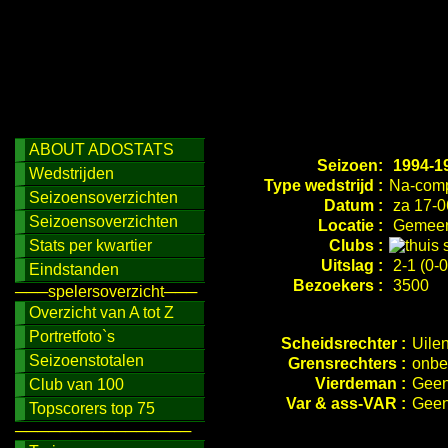
ABOUT ADOSTATS
Seizoen:
1994-1
Wedstrijden
Type wedstrijd :
Na-comp
Seizoensoverzichten
Datum :
za 17-0
Seizoensoverzichten
Locatie :
Gemeent
Stats per kwartier
Clubs :
Uitslag :
2-1 (0-0
Eindstanden
Bezoekers :
3500
───spelersoverzicht───
Overzicht van A tot Z
Portretfoto`s
Scheidsrechter :
Uile
Seizoenstotalen
Grensrechters :
onbe
Vierdeman :
Geen
Club van 100
Var & ass-VAR :
Geen
Topscorers top 75
────────────────