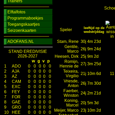
Trainers
────────────────
Schoe
Elftalfotos
Programmaboekjes
Toegangskaartjes
leeftijd op de
Speler
Seizoenkaarten
wedstrijddag
────────────────
ADOFANS.NL
Stam, Rene
30j 4m 23d
Gentile,
26j 9m 24d
Marco
STAND EREDIVISIE
2026-2027
Heesen, Dirk
25j 9m 2d
w
g
v
p
Romijn,
27j 3m 25d
1
ADO
0
0
0
0
0
Hennie de
2
AJA
0
0
0
0
0
Teixeira,
21j 10m 6d
11
Virgilio
3
AZ
0
0
0
0
0
Vriesde,
4
CAM
0
0
0
0
0
26j 7m 30d
Anton
5
EXC
0
0
0
0
0
Faerber,
6
FEY
0
0
0
0
0
24j 2m 21d
Winston
7
FOR
0
0
0
0
0
Koning,
8
GAE
0
0
0
0
0
20j 5m 3d
Marcel
9
GRO
0
0
0
0
0
Meijer, Marco
23j 10m 2d
10
HEE
0
0
0
0
0