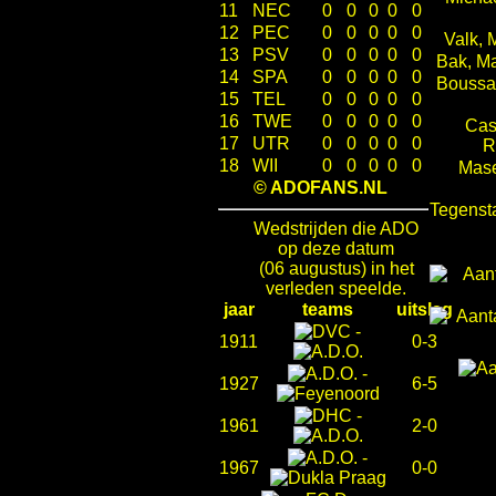
11
NEC
0
0
0
0
0
12
PEC
0
0
0
0
0
Valk, 
13
PSV
0
0
0
0
0
Bak, M
14
SPA
0
0
0
0
0
Boussa
15
TEL
0
0
0
0
0
16
TWE
0
0
0
0
0
Cas
17
UTR
0
0
0
0
0
R
18
WII
0
0
0
0
0
Mase
© ADOFANS.NL
Tegenst
Wedstrijden die ADO
op deze datum
(06 augustus) in het
verleden speelde.
jaar
teams
uitslag
-
1911
0-3
-
1927
6-5
-
1961
2-0
-
1967
0-0