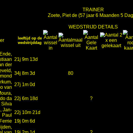
TRAINER
Zoete, Piet de
(57 jaar 6 Maanden 5 Dag
WEDSTRIJD DETAILS
leeftijd op de
er
wedstrijddag
Ende,
tiaan
21j 9m 13d
an der
eveld,
34j 8m 3d
80
ymond
rkum,
27j 1m 0d
mo van
oura,
do da
22j 6m 18d
?
Silva
, Jan-
22j 10m 21d
Paul
Ferrie
19j 0m 6d
ijden,
el van
19j 2m 1d
?