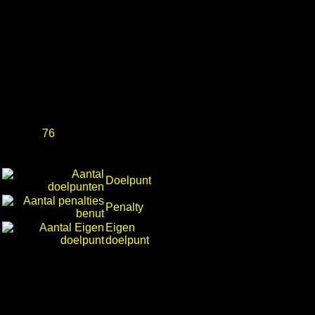
76
Doelpunt
Penalty
Eigen
doelpunt