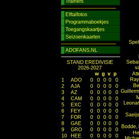
Trainers
────────────────
Elftalfotos
Programmaboekjes
Toegangskaartjes
Seizoenkaarten
Spel
────────────────
ADOFANS.NL
Sebas
STAND EREDIVISIE
v
2026-2027
w
g
v
p
Att
Ra
1
ADO
0
0
0
0
0
Be
2
AJA
0
0
0
0
0
Guiller
3
AZ
0
0
0
0
0
M
4
CAM
0
0
0
0
0
Leonar
5
EXC
0
0
0
0
0
6
FEY
0
0
0
0
0
Saeijs
7
FOR
0
0
0
0
0
8
GAE
0
0
0
0
0
Bodde, 
9
GRO
0
0
0
0
0
He
10
HEE
0
0
0
0
0
Micha