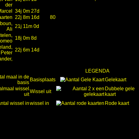
der
Marcel
34j 0m 27d
aarten
22j 8m 16d
80
boun,
21j 11m 0d
Ali
telen,
18j 0m 8d
omeo
land,
22j 6m 14d
Peter
ander,
LEGENDA
Basisplaats
Gelekaart
Dubbele gele
Wissel uit
kaart
wissel in
Rode kaart