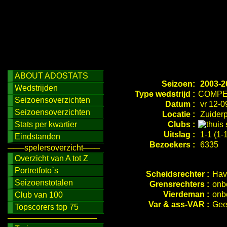
ABOUT ADOSTATS
Seizoen:
2003-2
Wedstrijden
Type wedstrijd :
COMPE
Seizoensoverzichten
Datum :
vr 12-0
Seizoensoverzichten
Locatie :
Zuiderp
Stats per kwartier
Clubs :
Uitslag :
1-1 (1-1
Eindstanden
Bezoekers :
6335
───spelersoverzicht───
Overzicht van A tot Z
Portretfoto`s
Scheidsrechter :
Hav
Seizoenstotalen
Grensrechters :
onb
Vierdeman :
onb
Club van 100
Var & ass-VAR :
Gee
Topscorers top 75
────────────────