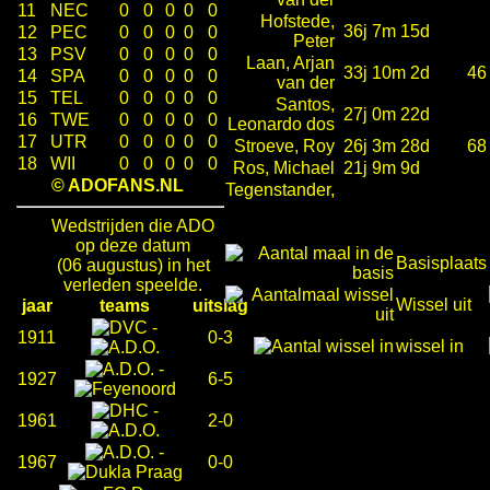
11
NEC
0
0
0
0
0
Hofstede,
36j 7m 15d
12
PEC
0
0
0
0
0
Peter
13
PSV
0
0
0
0
0
Laan, Arjan
33j 10m 2d
46
14
SPA
0
0
0
0
0
van der
15
TEL
0
0
0
0
0
Santos,
27j 0m 22d
16
TWE
0
0
0
0
0
Leonardo dos
17
UTR
0
0
0
0
0
Stroeve, Roy
26j 3m 28d
68
18
WII
0
0
0
0
0
Ros, Michael
21j 9m 9d
© ADOFANS.NL
Tegenstander,
Wedstrijden die ADO
op deze datum
Basisplaats
(06 augustus) in het
verleden speelde.
Wissel uit
jaar
teams
uitslag
-
1911
0-3
wissel in
-
1927
6-5
-
1961
2-0
-
1967
0-0