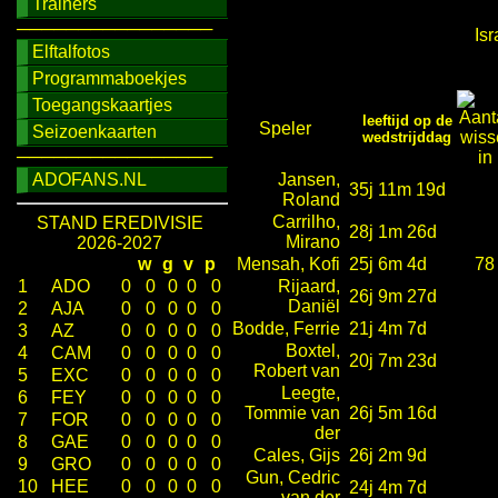
Trainers
────────────────
Isr
Elftalfotos
Programmaboekjes
Toegangskaartjes
leeftijd op de
Speler
Seizoenkaarten
wedstrijddag
────────────────
ADOFANS.NL
Jansen,
35j 11m 19d
Roland
Carrilho,
STAND EREDIVISIE
28j 1m 26d
Mirano
2026-2027
w
g
v
p
Mensah, Kofi
25j 6m 4d
78
1
ADO
0
0
0
0
0
Rijaard,
26j 9m 27d
Daniël
2
AJA
0
0
0
0
0
Bodde, Ferrie
21j 4m 7d
3
AZ
0
0
0
0
0
Boxtel,
4
CAM
0
0
0
0
0
20j 7m 23d
Robert van
5
EXC
0
0
0
0
0
Leegte,
6
FEY
0
0
0
0
0
Tommie van
26j 5m 16d
7
FOR
0
0
0
0
0
der
8
GAE
0
0
0
0
0
Cales, Gijs
26j 2m 9d
9
GRO
0
0
0
0
0
Gun, Cedric
10
HEE
0
0
0
0
0
24j 4m 7d
van der