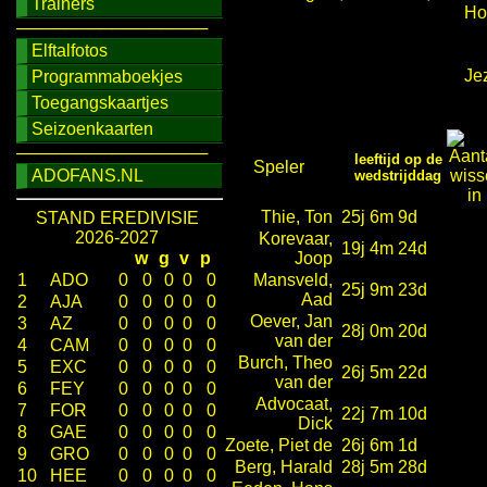
Trainers
Ho
────────────────
Elftalfotos
Jez
Programmaboekjes
Toegangskaartjes
Seizoenkaarten
────────────────
leeftijd op de
Speler
ADOFANS.NL
wedstrijddag
Thie, Ton
25j 6m 9d
STAND EREDIVISIE
2026-2027
Korevaar,
19j 4m 24d
w
g
v
p
Joop
1
ADO
0
0
0
0
0
Mansveld,
25j 9m 23d
Aad
2
AJA
0
0
0
0
0
Oever, Jan
3
AZ
0
0
0
0
0
28j 0m 20d
van der
4
CAM
0
0
0
0
0
Burch, Theo
5
EXC
0
0
0
0
0
26j 5m 22d
van der
6
FEY
0
0
0
0
0
Advocaat,
7
FOR
0
0
0
0
0
22j 7m 10d
Dick
8
GAE
0
0
0
0
0
Zoete, Piet de
26j 6m 1d
9
GRO
0
0
0
0
0
Berg, Harald
28j 5m 28d
10
HEE
0
0
0
0
0