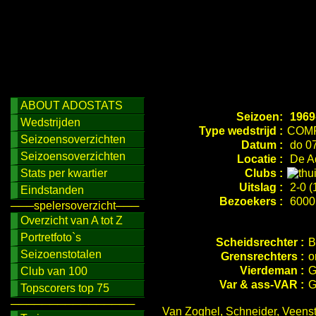
ABOUT ADOSTATS
Seizoen:
1969
Wedstrijden
Type wedstrijd :
COMP
Seizoensoverzichten
Datum :
do 07
Seizoensoverzichten
Locatie :
De Ad
Stats per kwartier
Clubs :
Uitslag :
2-0 (
Eindstanden
Bezoekers :
6000
───spelersoverzicht───
Overzicht van A tot Z
Portretfoto`s
Scheidsrechter :
B
Seizoenstotalen
Grensrechters :
o
Vierdeman :
G
Club van 100
Var & ass-VAR :
G
Topscorers top 75
────────────────
Van Zoghel, Schneider, Veenst