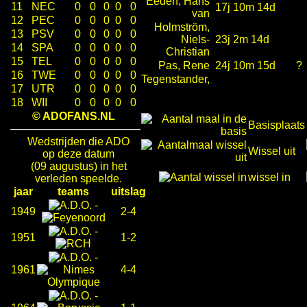
Eeden, Hans
11
NEC
0
0
0
0
0
17j 10m 14d
van
12
PEC
0
0
0
0
0
Holmström,
13
PSV
0
0
0
0
0
Niels-
23j 2m 14d
14
SPA
0
0
0
0
0
Christian
15
TEL
0
0
0
0
0
Pas, Rene
24j 10m 15d
?
16
TWE
0
0
0
0
0
Tegenstander,
17
UTR
0
0
0
0
0
18
WII
0
0
0
0
0
© ADOFANS.NL
Basisplaats
Wedstrijden die ADO
Wissel uit
op deze datum
(09 augustus) in het
wissel in
verleden speelde.
jaar
teams
uitslag
-
1949
2-4
-
1951
1-2
-
1961
4-4
-