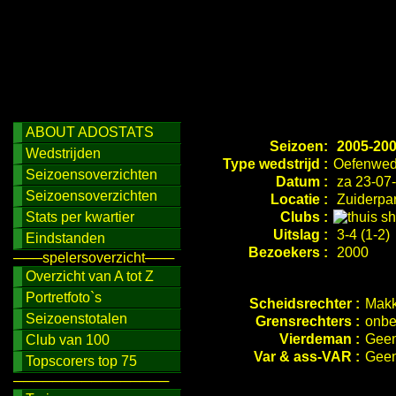
ABOUT ADOSTATS
Seizoen:
2005-20
Wedstrijden
Type wedstrijd :
Oefenweds
Seizoensoverzichten
Datum :
za 23-07-
Seizoensoverzichten
Locatie :
Zuiderpar
Stats per kwartier
Clubs :
Uitslag :
3-4 (1-2)
Eindstanden
Bezoekers :
2000
───spelersoverzicht───
Overzicht van A tot Z
Portretfoto`s
Scheidsrechter :
Makk
Seizoenstotalen
Grensrechters :
onbe
Vierdeman :
Geen
Club van 100
Var & ass-VAR :
Geen
Topscorers top 75
────────────────