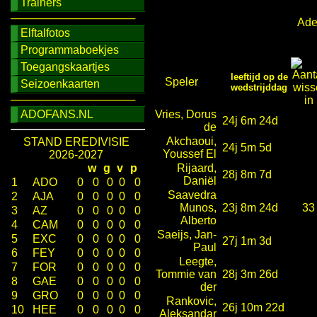
Trainers
────────────────
Adel
Elftalfotos
Programmaboekjes
Toegangskaartjes
leeftijd op de
Speler
Seizoenkaarten
wedstrijddag
────────────────
ADOFANS.NL
Vries, Dorus
24j 6m 24d
de
Akchaoui,
STAND EREDIVISIE
24j 5m 5d
Youssef El
2026-2027
w
g
v
p
Rijaard,
28j 8m 7d
Daniël
1
ADO
0
0
0
0
0
Saavedra
2
AJA
0
0
0
0
0
Munos,
23j 8m 24d
33
3
AZ
0
0
0
0
0
Alberto
4
CAM
0
0
0
0
0
Saeijs, Jan-
5
EXC
0
0
0
0
0
27j 1m 3d
Paul
6
FEY
0
0
0
0
0
Leegte,
7
FOR
0
0
0
0
0
Tommie van
28j 3m 26d
8
GAE
0
0
0
0
0
der
9
GRO
0
0
0
0
0
Rankovic,
26j 10m 22d
10
HEE
0
0
0
0
0
Aleksandar