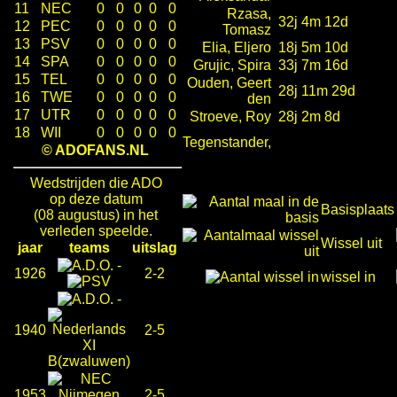
11
NEC
0
0
0
0
0
Rzasa,
32j 4m 12d
12
PEC
0
0
0
0
0
Tomasz
13
PSV
0
0
0
0
0
Elia, Eljero
18j 5m 10d
14
SPA
0
0
0
0
0
Grujic, Spira
33j 7m 16d
15
TEL
0
0
0
0
0
Ouden, Geert
28j 11m 29d
16
TWE
0
0
0
0
0
den
17
UTR
0
0
0
0
0
Stroeve, Roy
28j 2m 8d
18
WII
0
0
0
0
0
Tegenstander,
© ADOFANS.NL
Wedstrijden die ADO
op deze datum
Basisplaats
(08 augustus) in het
verleden speelde.
Wissel uit
jaar
teams
uitslag
-
1926
2-2
wissel in
-
1940
2-5
1953
2-5