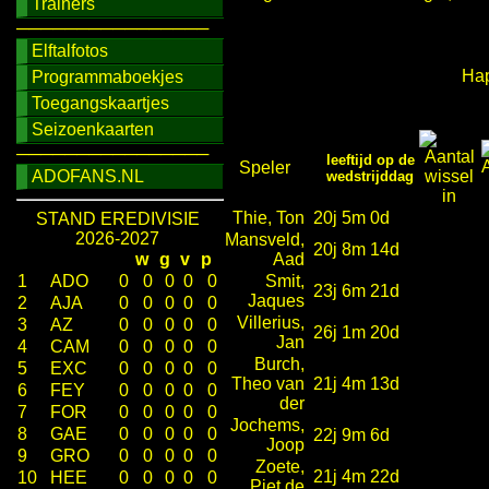
Trainers
────────────────
Elftalfotos
Hap
Programmaboekjes
Toegangskaartjes
Seizoenkaarten
────────────────
leeftijd op de
Speler
ADOFANS.NL
wedstrijddag
Thie, Ton
20j 5m 0d
STAND EREDIVISIE
2026-2027
Mansveld,
20j 8m 14d
w
g
v
p
Aad
1
ADO
0
0
0
0
0
Smit,
23j 6m 21d
Jaques
2
AJA
0
0
0
0
0
Villerius,
3
AZ
0
0
0
0
0
26j 1m 20d
Jan
4
CAM
0
0
0
0
0
Burch,
5
EXC
0
0
0
0
0
Theo van
21j 4m 13d
6
FEY
0
0
0
0
0
der
7
FOR
0
0
0
0
0
Jochems,
8
GAE
0
0
0
0
0
22j 9m 6d
Joop
9
GRO
0
0
0
0
0
Zoete,
21j 4m 22d
10
HEE
0
0
0
0
0
Piet de