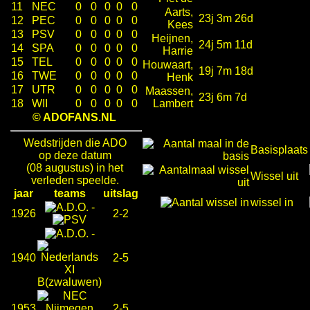
11
NEC
0
0
0
0
0
Aarts,
23j 3m 26d
12
PEC
0
0
0
0
0
Kees
13
PSV
0
0
0
0
0
Heijnen,
24j 5m 11d
14
SPA
0
0
0
0
0
Harrie
15
TEL
0
0
0
0
0
Houwaart,
19j 7m 18d
16
TWE
0
0
0
0
0
Henk
17
UTR
0
0
0
0
0
Maassen,
23j 6m 7d
18
WII
0
0
0
0
0
Lambert
© ADOFANS.NL
Wedstrijden die ADO
Basisplaats
op deze datum
(08 augustus) in het
Wissel uit
verleden speelde.
jaar
teams
uitslag
wissel in
-
1926
2-2
-
1940
2-5
1953
2-5