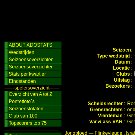
ABOUT ADOSTATS
Seizoen:
Wedstrijden
Type wedstrijd :
Seizoensoverzichten
Datum :
Seizoensoverzichten
Locatie :
Stats per kwartier
Clubs :
Uitslag :
Eindstanden
Bezoekers :
───spelersoverzicht───
Overzicht van A tot Z
Portretfoto`s
Scheidsrechter :
Roo
Seizoenstotalen
Grensrechters :
onb
Vierdeman :
Gee
Club van 100
Var & ass-VAR :
Gee
Topscorers top 75
────────────────
Jongbloed — Flinkevleugel, Isra