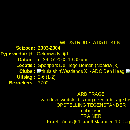
WEDSTRIJDSTATISTIEKEN!!
Seizoen:
2003-2004
Type wedstrijd :
Oefenwedstrijd
Datum :
di 29-07-2003 13:30 uur
Locatie :
Sportpark De Hoge Bomen (Naaldwijk)
Clubs :
Westlands XI
-
ADO Den Haag
Uitslag :
2-6 (1-2)
Bezoekers :
2700
ARBITRAGE
van deze wedstrijd is nog geen arbitrage b
OPSTELLING TEGENSTANDER
onbekend
TRAINER
Israel, Rinus
(61 jaar 4 Maanden 10 Dag