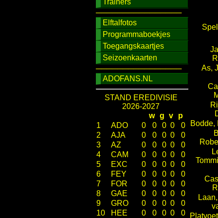
Trainers
────────────────
Elftalfotos
Spel
Programmaboekjes
Toegangskaartjes
Ja
Seizoenkaarten
R
As, J
────────────────
ADOFANS.NL
Car
M
STAND EREDIVISIE
Ri
2026-2027
w
g
v
p
Bodde, 
1
ADO
0
0
0
0
0
B
2
AJA
0
0
0
0
0
Robe
3
AZ
0
0
0
0
0
L
4
CAM
0
0
0
0
0
Tommi
5
EXC
0
0
0
0
0
6
FEY
0
0
0
0
0
Cas
7
FOR
0
0
0
0
0
R
8
GAE
0
0
0
0
0
Laan,
9
GRO
0
0
0
0
0
v
10
HEE
0
0
0
0
0
Platvoet