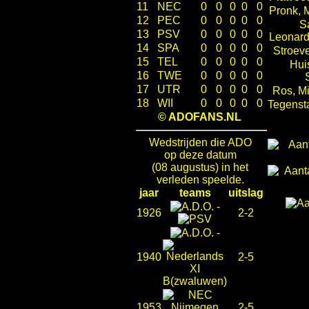
11
NEC
0
0
0
0
0
Pronk, 
12
PEC
0
0
0
0
0
S
13
PSV
0
0
0
0
0
Leonard
14
SPA
0
0
0
0
0
Stroev
15
TEL
0
0
0
0
0
Hui
16
TWE
0
0
0
0
0
17
UTR
0
0
0
0
0
Ros, M
18
WII
0
0
0
0
0
Tegenst
© ADOFANS.NL
Wedstrijden die ADO
op deze datum
(08 augustus) in het
verleden speelde.
jaar
teams
uitslag
-
1926
2-2
-
1940
2-5
1953
2-5