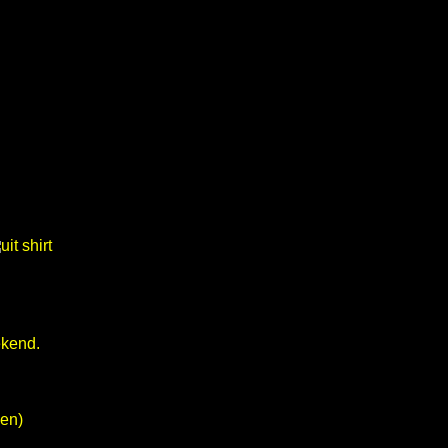
ekend.
en)