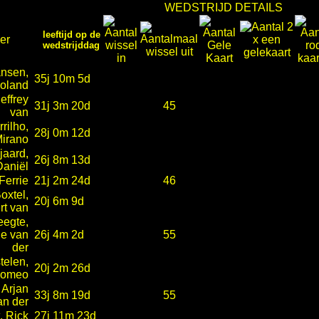
WEDSTRIJD DETAILS
leeftijd op de
er
wedstrijddag
nsen,
35j 10m 5d
oland
effrey
31j 3m 20d
45
van
rilho,
28j 0m 12d
irano
jaard,
26j 8m 13d
Daniël
Ferrie
21j 2m 24d
46
oxtel,
20j 6m 9d
rt van
eegte,
e van
26j 4m 2d
55
der
telen,
20j 2m 26d
omeo
 Arjan
33j 8m 19d
55
an der
, Rick
27j 11m 23d