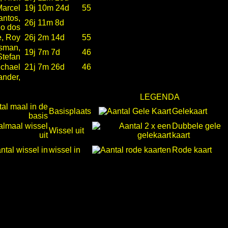
Marcel
19j 10m 24d
55
antos,
26j 11m 8d
o dos
e, Roy
26j 2m 14d
55
sman,
19j 7m 7d
46
Stefan
ichael
21j 7m 26d
46
ander,
LEGENDA
Basisplaats
Gelekaart
Dubbele gele
Wissel uit
kaart
wissel in
Rode kaart