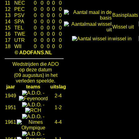
11
NEC
0
0
0
0
0
12
PEC
0
0
0
0
0
Basisplaats
13
PSV
0
0
0
0
0
14
SPA
0
0
0
0
0
Wissel uit
15
TEL
0
0
0
0
0
16
TWE
0
0
0
0
0
wissel in
17
UTR
0
0
0
0
0
18
WII
0
0
0
0
0
© ADOFANS.NL
Wedstrijden die ADO
op deze datum
(09 augustus) in het
verleden speelde.
jaar
teams
uitslag
-
1949
2-4
-
1951
1-2
-
1961
4-4
-