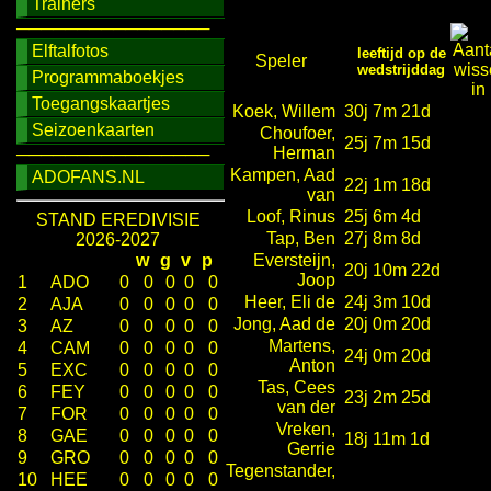
Trainers
────────────────
Elftalfotos
leeftijd op de
Speler
wedstrijddag
Programmaboekjes
Toegangskaartjes
Koek, Willem
30j 7m 21d
Seizoenkaarten
Choufoer,
25j 7m 15d
Herman
────────────────
Kampen, Aad
ADOFANS.NL
22j 1m 18d
van
Loof, Rinus
25j 6m 4d
STAND EREDIVISIE
Tap, Ben
27j 8m 8d
2026-2027
w
g
v
p
Eversteijn,
20j 10m 22d
Joop
1
ADO
0
0
0
0
0
Heer, Eli de
24j 3m 10d
2
AJA
0
0
0
0
0
Jong, Aad de
20j 0m 20d
3
AZ
0
0
0
0
0
Martens,
4
CAM
0
0
0
0
0
24j 0m 20d
Anton
5
EXC
0
0
0
0
0
Tas, Cees
6
FEY
0
0
0
0
0
23j 2m 25d
van der
7
FOR
0
0
0
0
0
Vreken,
8
GAE
0
0
0
0
0
18j 11m 1d
Gerrie
9
GRO
0
0
0
0
0
Tegenstander,
10
HEE
0
0
0
0
0