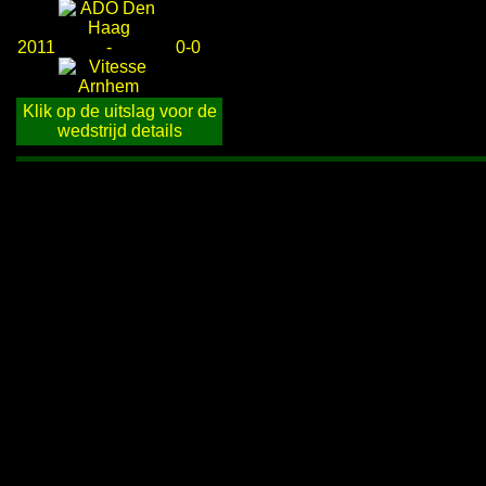
2011
-
0-0
Klik op de uitslag voor de
wedstrijd details