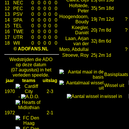
11
NEC
0
0
0
0
0
Hofstede,
35j 5m 18d
12
PEC
0
0
0
0
0
Peter
13
PSV
0
0
0
0
0
Hoogendoorn,
19j 7m 12d
?
14
SPA
0
0
0
0
0
Boudy
15
TEL
0
0
0
0
0
Koegler,
20j 7m 8d
?
16
TWE
0
0
0
0
0
Daniël
17
UTR
0
0
0
0
0
Laan, Arjan
32j 8m 6d
18
WII
0
0
0
0
0
van der
© ADOFANS.NL
Moro, Abdullai
?
Stroeve, Roy
25j 2m 1d
Wedstrijden die ADO
op deze datum
(07 augustus) in het
Basisplaats
verleden speelde.
jaar
teams
uitslag
Wissel uit
1970
2-3
wissel in
-
1972
-
2-1