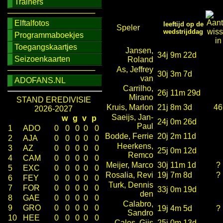
Trainers
────────────────
Elftalfotos
leeftijd op de
Speler
wedstrijddag
Programmaboekjes
Toegangskaartjes
Jansen,
34j 9m 22d
Seizoenkaarten
Roland
As, Jeffrey
────────────────
30j 3m 7d
van
ADOFANS.NL
Carrilho,
26j 11m 29d
Mirano
STAND EREDIVISIE
Kruis, Marlon
21j 8m 3d
46
2026-2027
Saeijs, Jan-
w
g
v
p
24j 0m 26d
Paul
1
ADO
0
0
0
0
0
Bodde, Ferrie
20j 2m 11d
2
AJA
0
0
0
0
0
Heerkens,
3
AZ
0
0
0
0
0
25j 0m 12d
Remco
4
CAM
0
0
0
0
0
Meijer, Marco
30j 11m 1d
?
5
EXC
0
0
0
0
0
Rosalia, Revi
19j 7m 8d
?
6
FEY
0
0
0
0
0
Turk, Dennis
7
FOR
0
0
0
0
0
33j 0m 19d
den
8
GAE
0
0
0
0
0
Calabro,
9
GRO
0
0
0
0
0
19j 4m 5d
?
Sandro
10
HEE
0
0
0
0
0
Cales, Gijs
25j 0m 13d