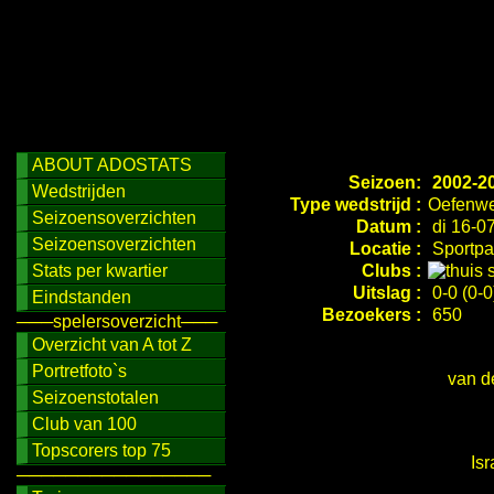
ABOUT ADOSTATS
Seizoen:
2002-2
Wedstrijden
Type wedstrijd :
Oefenwe
Seizoensoverzichten
Datum :
di 16-0
Seizoensoverzichten
Locatie :
Sportpa
Stats per kwartier
Clubs :
Uitslag :
0-0 (0-0
Eindstanden
Bezoekers :
650
───spelersoverzicht───
Overzicht van A tot Z
Portretfoto`s
van d
Seizoenstotalen
Club van 100
Topscorers top 75
Isr
────────────────