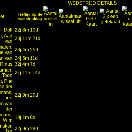
WEDSTRIJD DETAILS
leeftijd op de
er
wedstrijddag
, Dolf
22j 8m 10d
, Aad
28j 11m 21d
van
alen,
23j 4m 25d
ge van
an van
24j 5m 11d
 Rinus
32j 4m 7d
uman,
21j 11m 14d
Toon
t, Piet
an der
mans,
22j 9m 20d
Theo
im van
der
mans,
19j 1m 0d
Wim
aker,
22j 9m 29d
Jan