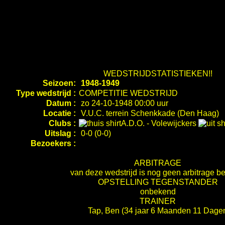
WEDSTRIJDSTATISTIEKEN!!
Seizoen:
1948-1949
Type wedstrijd :
COMPETITIE WEDSTRIJD
Datum :
zo 24-10-1948 00:00 uur
Locatie :
V.U.C. terrein Schenkkade (Den Haag)
Clubs :
A.D.O.
-
Volewijckers
Uitslag :
0-0 (0-0)
Bezoekers :
ARBITRAGE
van deze wedstrijd is nog geen arbitrage b
OPSTELLING TEGENSTANDER
onbekend
TRAINER
Tap, Ben
(34 jaar 6 Maanden 11 Dage