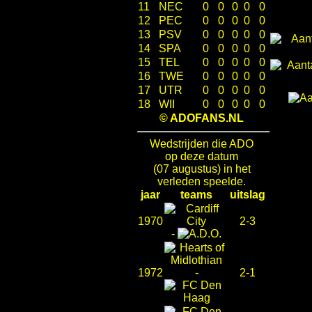
11
NEC
0
0
0
0
0
12
PEC
0
0
0
0
0
13
PSV
0
0
0
0
0
14
SPA
0
0
0
0
0
15
TEL
0
0
0
0
0
16
TWE
0
0
0
0
0
17
UTR
0
0
0
0
0
18
WII
0
0
0
0
0
© ADOFANS.NL
Wedstrijden die ADO
op deze datum
(07 augustus) in het
verleden speelde.
jaar
teams
uitslag
1970
2-3
-
1972
-
2-1