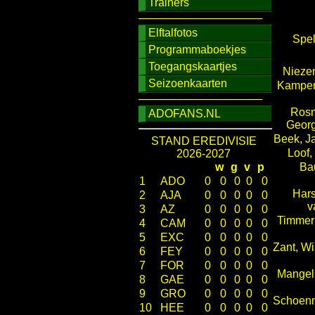
Trainers
────────────────
Elftalfotos
Spel
Programmaboekjes
Toegangskaartjes
Niezen
Seizoenkaarten
Kampen
────────────────
Rosm
ADOFANS.NL
Geor
Beek, J
STAND EREDIVISIE
Loof,
2026-2027
w
g
v
p
Ba
1
ADO
0
0
0
0
0
Hars
2
AJA
0
0
0
0
0
v
3
AZ
0
0
0
0
0
Timmer
4
CAM
0
0
0
0
0
5
EXC
0
0
0
0
0
Zant, W
6
FEY
0
0
0
0
0
7
FOR
0
0
0
0
0
Mangel
8
GAE
0
0
0
0
0
9
GRO
0
0
0
0
0
Schoenm
10
HEE
0
0
0
0
0