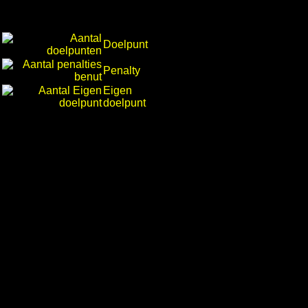
Doelpunt
Penalty
Eigen
doelpunt