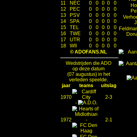
11
NEC
0
0
0
0
0
Ho
12
PEC
0
0
0
0
0
Pe
13
PSV
0
0
0
0
0
Verho
14
SPA
0
0
0
0
0
J
15
TEL
0
0
0
0
0
Feldma
16
TWE
0
0
0
0
0
Dona
17
UTR
0
0
0
0
0
18
WII
0
0
0
0
0
© ADOFANS.NL
Wedstrijden die ADO
op deze datum
(07 augustus) in het
verleden speelde.
jaar
teams
uitslag
1970
2-3
-
1972
-
2-1