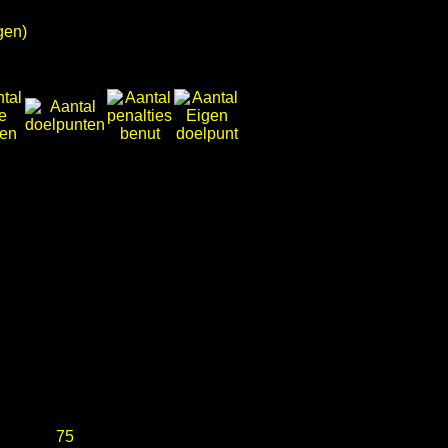
gen)
75