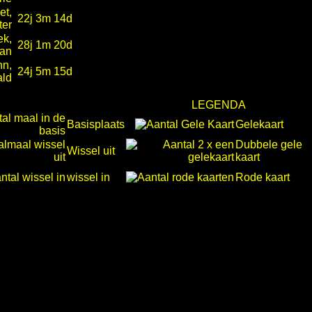
et,
22j 3m 14d
ter
ek,
28j 1m 20d
an
nn,
24j 5m 15d
ld
LEGENDA
Basisplaats
Gelekaart
Dubbele gele
Wissel uit
kaart
wissel in
Rode kaart