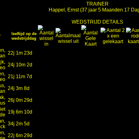
TRAINER
Happel, Ernst
(37 jaar 5 Maanden 17 Da
WEDSTRIJD DETAILS
leeftijd op de
r
wedstrijddag
en,
22j 1m 23d
Van
jk,
24j 10m 2d
eo
en,
21j 11m 7d
eo
us,
24j 3m 8d
an
ak,
26j 0m 29d
us
iet
19j 6m 10d
de
an,
34j 2m 5d
ick
en,
22j 6m 29d
rie