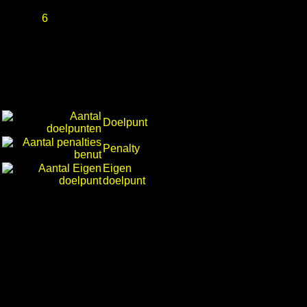
6
Doelpunt
Penalty
Eigen
doelpunt