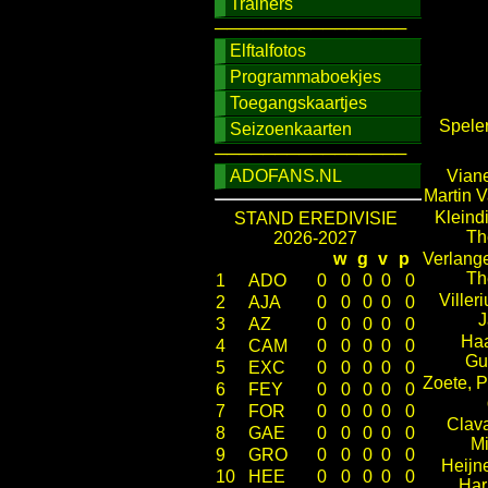
Trainers
────────────────
Elftalfotos
Programmaboekjes
Toegangskaartjes
Spele
Seizoenkaarten
────────────────
ADOFANS.NL
Vian
Martin 
Kleindi
STAND EREDIVISIE
Th
2026-2027
w
g
v
p
Verlang
Th
1
ADO
0
0
0
0
0
Villeri
2
AJA
0
0
0
0
0
J
3
AZ
0
0
0
0
0
Ha
4
CAM
0
0
0
0
0
Gu
5
EXC
0
0
0
0
0
Zoete, P
6
FEY
0
0
0
0
0
7
FOR
0
0
0
0
0
Clav
8
GAE
0
0
0
0
0
M
9
GRO
0
0
0
0
0
Heijn
10
HEE
0
0
0
0
0
Har