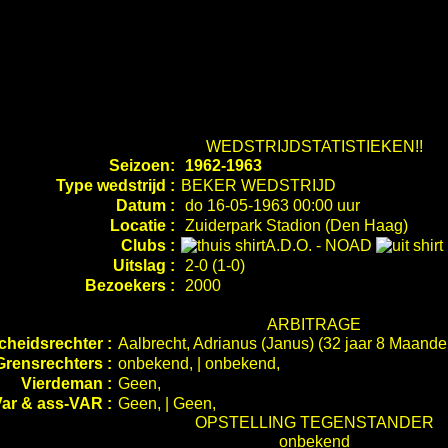
WEDSTRIJDSTATISTIEKEN!!
Seizoen:
1962-1963
Type wedstrijd :
BEKER WEDSTRIJD
Datum :
do 16-05-1963 00:00 uur
Locatie :
Zuiderpark Stadion (Den Haag)
Clubs :
A.D.O.
-
NOAD
Uitslag :
2-0 (1-0)
Bezoekers :
2000
ARBITRAGE
cheidsrechter :
Aalbrecht, Adrianus (Janus) (32 jaar 8 Maand
Grensrechters :
onbekend, | onbekend,
Vierdeman :
Geen,
ar & ass-VAR :
Geen, | Geen,
OPSTELLING TEGENSTANDER
onbekend