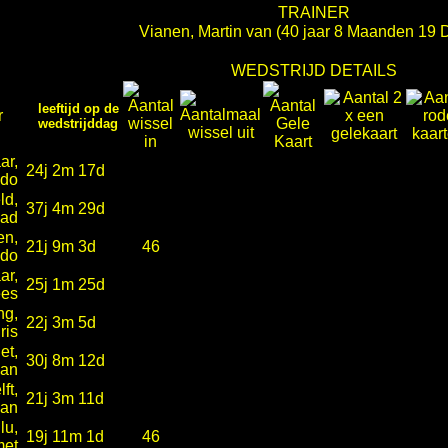
TRAINER
Vianen, Martin van
(40 jaar 8 Maanden 19 
WEDSTRIJD DETAILS
leeftijd op de
r
wedstrijddag
ar,
24j 2m 17d
ido
ld,
37j 4m 29d
ad
en,
21j 9m 3d
46
ido
ar,
25j 1m 25d
es
ng,
22j 3m 5d
ris
et,
30j 8m 12d
van
ft,
21j 3m 11d
van
lu,
19j 11m 1d
46
et