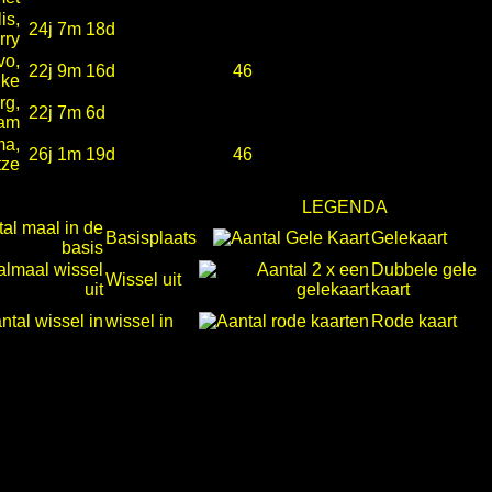
is,
24j 7m 18d
rry
vo,
22j 9m 16d
46
ke
rg,
22j 7m 6d
am
a,
26j 1m 19d
46
tze
LEGENDA
Basisplaats
Gelekaart
Dubbele gele
Wissel uit
kaart
wissel in
Rode kaart