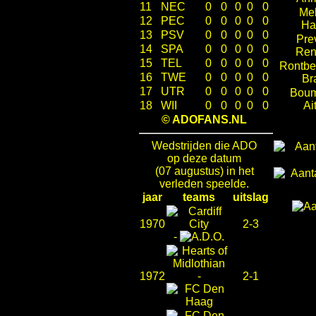
11
NEC
0
0
0
0
0
Mel
12
PEC
0
0
0
0
0
Ha
13
PSV
0
0
0
0
0
Pre
14
SPA
0
0
0
0
0
Ren
15
TEL
0
0
0
0
0
Rontbe
16
TWE
0
0
0
0
0
Br
17
UTR
0
0
0
0
0
Boum
18
WII
0
0
0
0
0
Ai
© ADOFANS.NL
Wedstrijden die ADO
op deze datum
(07 augustus) in het
verleden speelde.
jaar
teams
uitslag
1970
2-3
-
1972
-
2-1