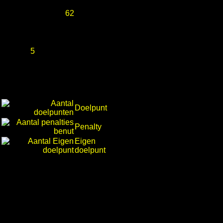
62
5
Doelpunt
Penalty
Eigen
doelpunt