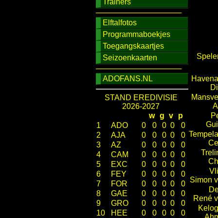
Trainers
────────────────
Elftalfotos
Programmaboekjes
Toegangskaartjes
Spele
Seizoenkaarten
────────────────
ADOFANS.NL
Havena
D
Mansve
STAND EREDIVISIE
A
2026-2027
w
g
v
p
P
Gu
1
ADO
0
0
0
0
0
Tempela
2
AJA
0
0
0
0
0
Ce
3
AZ
0
0
0
0
0
Treli
4
CAM
0
0
0
0
0
Ch
5
EXC
0
0
0
0
0
Vli
6
FEY
0
0
0
0
0
Simon 
7
FOR
0
0
0
0
0
Del
8
GAE
0
0
0
0
0
René 
9
GRO
0
0
0
0
0
Kelog
10
HEE
0
0
0
0
0
Ahm