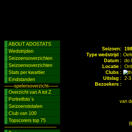
ABOUT ADOSTATS
Seizoen:
198
Wedstrijden
Type wedstrijd :
Oef
Seizoensoverzichten
Datum :
do 
Seizoensoverzichten
Locatie :
Onb
Stats per kwartier
Clubs :
Uitslag :
2-3 
Eindstanden
Bezoekers :
───spelersoverzicht───
Overzicht van A tot Z
Portretfoto`s
van d
Seizoenstotalen
Club van 100
Topscorers top 75
B
────────────────