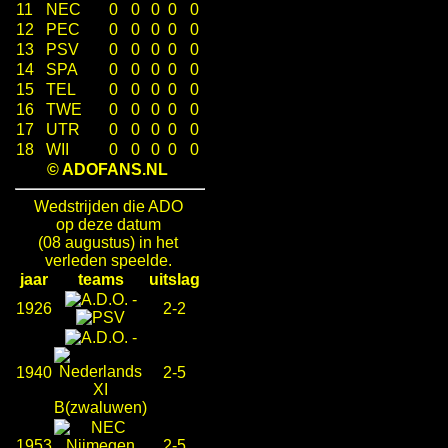
11
NEC
0
0
0
0
0
12
PEC
0
0
0
0
0
13
PSV
0
0
0
0
0
14
SPA
0
0
0
0
0
15
TEL
0
0
0
0
0
16
TWE
0
0
0
0
0
17
UTR
0
0
0
0
0
18
WII
0
0
0
0
0
© ADOFANS.NL
Wedstrijden die ADO
op deze datum
(08 augustus) in het
verleden speelde.
jaar
teams
uitslag
-
1926
2-2
-
1940
2-5
1953
2-5