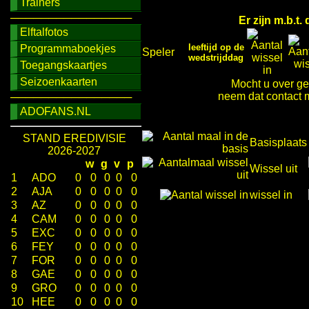
Trainers
────────────────
Er zijn m.b.t
Elftalfotos
leeftijd op de
Programmaboekjes
Speler
wedstrijddag
Toegangskaartjes
Seizoenkaarten
Mocht u over ge
neem dat contact m
────────────────
ADOFANS.NL
STAND EREDIVISIE
Basisplaats
2026-2027
w
g
v
p
Wissel uit
1
ADO
0
0
0
0
0
2
AJA
0
0
0
0
0
wissel in
3
AZ
0
0
0
0
0
4
CAM
0
0
0
0
0
5
EXC
0
0
0
0
0
6
FEY
0
0
0
0
0
7
FOR
0
0
0
0
0
8
GAE
0
0
0
0
0
9
GRO
0
0
0
0
0
10
HEE
0
0
0
0
0