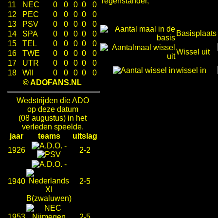
Tegenstander,
11
NEC
0
0
0
0
0
12
PEC
0
0
0
0
0
13
PSV
0
0
0
0
0
Basisplaats
14
SPA
0
0
0
0
0
15
TEL
0
0
0
0
0
Wissel uit
16
TWE
0
0
0
0
0
17
UTR
0
0
0
0
0
wissel in
18
WII
0
0
0
0
0
© ADOFANS.NL
Wedstrijden die ADO
op deze datum
(08 augustus) in het
verleden speelde.
jaar
teams
uitslag
-
1926
2-2
-
1940
2-5
1953
2-5