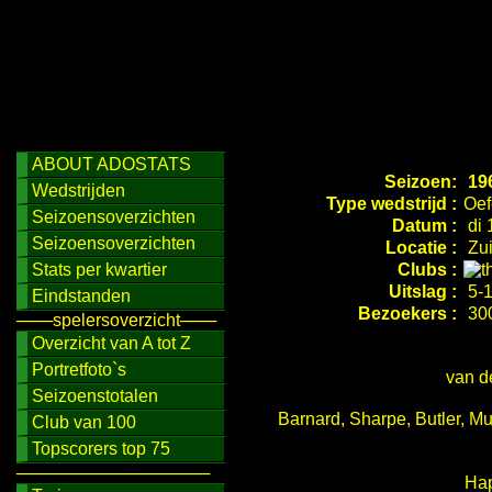
ABOUT ADOSTATS
Seizoen:
19
Wedstrijden
Type wedstrijd :
Oef
Seizoensoverzichten
Datum :
di 
Seizoensoverzichten
Locatie :
Zui
Stats per kwartier
Clubs :
Uitslag :
5-1
Eindstanden
Bezoekers :
30
───spelersoverzicht───
Overzicht van A tot Z
Portretfoto`s
van d
Seizoenstotalen
Barnard, Sharpe, Butler, Mu
Club van 100
Topscorers top 75
────────────────
Hap