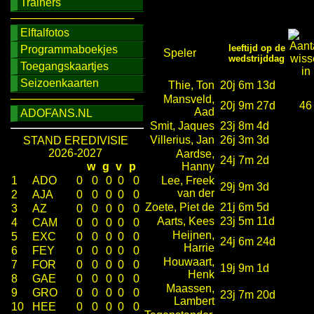
Trainers
────────────────
Elftalfotos
leeftijd op de
Programmaboekjes
Speler
wedstrijddag
Toegangskaartjes
Seizoenkaarten
Thie, Ton
20j 6m 13d
────────────────
Mansveld,
20j 9m 27d
46
Aad
ADOFANS.NL
Smit, Jaques
23j 8m 4d
Villerius, Jan
26j 3m 3d
STAND EREDIVISIE
2026-2027
Aardse,
24j 7m 2d
w
g
v
p
Hanny
1
ADO
0
0
0
0
0
Lee, Freek
29j 9m 3d
van der
2
AJA
0
0
0
0
0
Zoete, Piet de
21j 6m 5d
3
AZ
0
0
0
0
0
Aarts, Kees
23j 5m 11d
4
CAM
0
0
0
0
0
Heijnen,
5
EXC
0
0
0
0
0
24j 6m 24d
Harrie
6
FEY
0
0
0
0
0
Houwaart,
7
FOR
0
0
0
0
0
19j 9m 1d
Henk
8
GAE
0
0
0
0
0
Maassen,
9
GRO
0
0
0
0
0
23j 7m 20d
Lambert
10
HEE
0
0
0
0
0