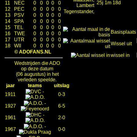
25j 1m 18d
11
NEC
0
0
0
0
0
Lambert
12
PEC
0
0
0
0
0
Tegenstander,
13
PSV
0
0
0
0
0
14
SPA
0
0
0
0
0
15
TEL
0
0
0
0
0
Basisplaats
16
TWE
0
0
0
0
0
17
UTR
0
0
0
0
0
Wissel uit
18
WII
0
0
0
0
0
© ADOFANS.NL
wissel in
Wedstrijden die ADO
op deze datum
(06 augustus) in het
verleden speelde.
jaar
teams
uitslag
-
1911
0-3
-
1927
6-5
-
1961
2-0
-
1967
0-0