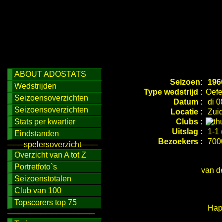
ABOUT ADOSTATS
Seizoen:
196
Wedstrijden
Type wedstrijd :
Oefe
Seizoensoverzichten
Datum :
di 0
Seizoensoverzichten
Locatie :
Zuid
Stats per kwartier
Clubs :
Uitslag :
1-1 
Eindstanden
Bezoekers :
700
───spelersoverzicht───
Overzicht van A tot Z
Portretfoto`s
van d
Seizoenstotalen
Club van 100
Topscorers top 75
Happ
────────────────