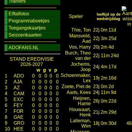
Trainers
────────────────
Elftalfotos
leeftijd op de
Speler
wedstrijddag
Programmaboekjes
Toegangskaartjes
Thie, Ton
22j 0m 11d
Seizoenkaarten
Mansveld,
22j 3m 25d
Aad
────────────────
Vos, Harry
20j 2m 4d
ADOFANS.NL
Burch, Theo
22j 11m 24d
van der
STAND EREDIVISIE
Jochems,
2026-2027
24j 4m 17d
Joop
w
g
v
p
Schoenmaker,
1
ADO
0
0
0
0
0
19j 2m 16d
Lex
2
AJA
0
0
0
0
0
Zoete, Piet de
23j 0m 2d
3
AZ
0
0
0
0
0
Aarts, Kees
24j 11m 9d
4
CAM
0
0
0
0
0
Heijnen,
5
EXC
0
0
0
0
0
26j 0m 22d
Harrie
6
FEY
0
0
0
0
0
Houwaart,
7
FOR
0
0
0
0
0
21j 2m 29d
Henk
8
GAE
0
0
0
0
0
Lalleman,
9
GRO
0
0
0
0
0
18j 0m 30d
46
Wim
10
HEE
0
0
0
0
0
Maassen,