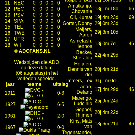
11
NEC
0
0
0
0
0
Amatkarijo,
18j 1m 18d
66
12
PEC
0
0
0
0
0
Chovanie
13
PSV
0
0
0
0
0
Cil, Kursat
19j 4m 23d
69
14
SPA
0
0
0
0
0
Gorter, Donny
29j 0m 23d
15
TEL
0
0
0
0
0
Meijers,
29j 8m 10d
16
TWE
0
0
0
0
0
Aaron
17
UTR
0
0
0
0
0
Asmelash,
18j 0m 7d
46
18
WII
0
0
0
0
0
Hennos
© ADOFANS.NL
Becker,
22j 4m 29d
Sheraldo
Wedstrijden die ADO
Heijden,
op deze datum
Dennis van
20j 4m 21d
(06 augustus) in het
der
verleden speelde.
Immers, Lex
31j 1m 0d
jaar
teams
uitslag
Ladan,
17j 4m 29d
46
-
Delano
1911
0-3
Marengo,
25j 9m 24d
-
Ludcinio
1927
6-5
Goppel,
20j 4m 22d
-
Thijmen
1961
2-0
Kins, Mats
18j 6m 21d
46
-
van
1967
0-0
Tegenstander,