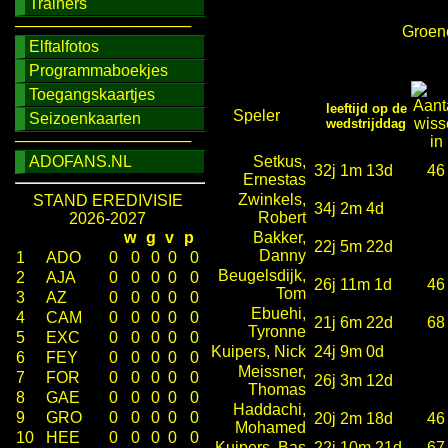
Trainers
────────────────
Groene
Elftalfotos
Programmaboekjes
Toegangskaartjes
leeftijd op de
Speler
Seizoenkaarten
wedstrijddag
────────────────
ADOFANS.NL
Setkus,
32j 1m 13d
46
Ernestas
Zwinkels,
STAND EREDIVISIE
34j 2m 4d
Robert
2026-2027
w
g
v
p
Bakker,
22j 5m 22d
Danny
1
ADO
0
0
0
0
0
Beugelsdijk,
2
AJA
0
0
0
0
0
26j 11m 1d
46
Tom
3
AZ
0
0
0
0
0
Ebuehi,
4
CAM
0
0
0
0
0
21j 6m 22d
68
Tyronne
5
EXC
0
0
0
0
0
Kuipers, Nick
24j 9m 0d
6
FEY
0
0
0
0
0
Meissner,
7
FOR
0
0
0
0
0
26j 3m 12d
Thomas
8
GAE
0
0
0
0
0
Haddachi,
9
GRO
0
0
0
0
0
20j 2m 18d
46
Mohamed
10
HEE
0
0
0
0
0
Kuipers, Bas
22j 10m 21d
67