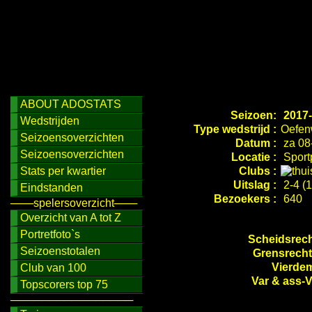
ABOUT ADOSTATS
Seizoen:
2017-
Wedstrijden
Type wedstrijd :
Oefen
Seizoensoverzichten
Datum :
za 08
Seizoensoverzichten
Locatie :
Sport
Stats per kwartier
Clubs :
Uitslag :
2-4 (1
Eindstanden
Bezoekers :
640
───spelersoverzicht───
Overzicht van A tot Z
Portretfoto`s
Scheidsrech
Seizoenstotalen
Grensrecht
Vierdem
Club van 100
Var & ass-
Topscorers top 75
────────────────