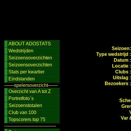
ABOUT ADOSTATS
Seizoen
Wedstrijden
Type wedstrijd 
Seizoensoverzichten
Datum 
Seizoensoverzichten
Locatie 
Stats per kwartier
Clubs 
Uitslag 
Eindstanden
Bezoekers 
───spelersoverzicht───
Overzicht van A tot Z
Portretfoto`s
Schei
Seizoenstotalen
Gren
Club van 100
Var 
Topscorers top 75
────────────────