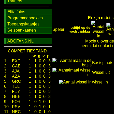
Trainers
────────────────
Elftalfotos
Er zijn m.b.t
Programmaboekjes
Toegangskaartjes
leeftijd op de
Speler
Seizoenkaarten
wedstrijddag
────────────────
ADOFANS.NL
Mocht u over ge
neem dat contact m
COMPETITIESTAND
w
g
v
p
1
EXC
1
1
0
0
3
Basisplaats
2
GAE
1
1
0
0
3
3
AJA
1
1
0
0
3
Wissel uit
4
AZA
1
1
0
0
3
5
GRO
1
1
0
0
3
wissel in
6
TEL
1
1
0
0
3
7
FEY
1
1
0
0
3
8
HEE
1
1
0
0
3
9
FOR
1
0
1
0
1
10
PSV
1
0
1
0
1
11
NEC
1
0
0
1
0