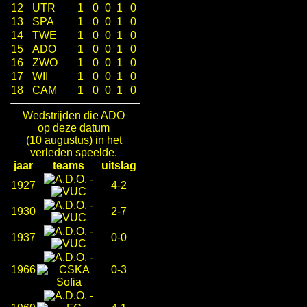
12
UTR
1
0
0
1
0
13
SPA
1
0
0
1
0
14
TWE
1
0
0
1
0
15
ADO
1
0
0
1
0
16
ZWO
1
0
0
1
0
17
WII
1
0
0
1
0
18
CAM
1
0
0
1
0
Wedstrijden die ADO
op deze datum
(10 augustus) in het
verleden speelde.
jaar
teams
uitslag
-
1927
4-2
-
1930
2-7
-
1937
0-0
-
1966
0-3
-