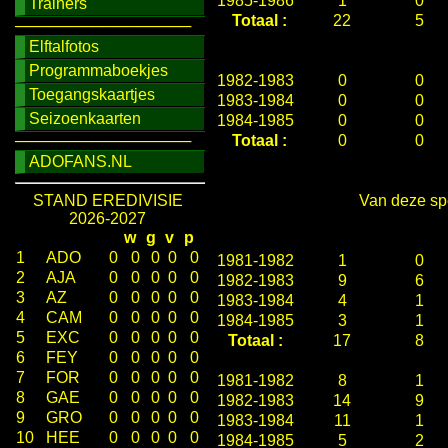
1985-1986
1
0
Trainers
Totaal :
22
5
────────────────
Elftalfotos
Programmaboekjes
1982-1983
0
0
Toegangskaartjes
1983-1984
0
0
Seizoenkaarten
1984-1985
0
0
────────────────
Totaal :
0
0
ADOFANS.NL
STAND EREDIVISIE
Van deze spe
2026-2027
w
g
v
p
1
ADO
0
0
0
0
0
1981-1982
1
0
2
AJA
0
0
0
0
0
1982-1983
9
6
3
AZ
0
0
0
0
0
1983-1984
4
1
4
CAM
0
0
0
0
0
1984-1985
3
1
5
EXC
0
0
0
0
0
Totaal :
17
8
6
FEY
0
0
0
0
0
7
FOR
0
0
0
0
0
1981-1982
8
1
8
GAE
0
0
0
0
0
1982-1983
14
9
9
GRO
0
0
0
0
0
1983-1984
11
1
10
HEE
0
0
0
0
0
1984-1985
5
2