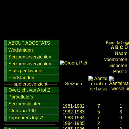
Kies de begi
ABOUT ADOSTATS
A
B
C
D
Wedstrijden
Naam 
Seizoensoverzichten
voornamen 
Seizoensoverzichten
Geboren 
Stats per kwartier
Positie 
Eindstanden
Seizoen
───spelersoverzicht───
Overzicht van A tot Z
Portretfoto`s
Seizoenstotalen
1981-1982
7
1
Club van 100
1982-1983
5
3
Topscorers top 75
1983-1984
7
0
1984-1985
2
1
────────────────