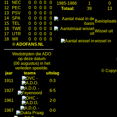
11
NEC
0
0
0
0
0
1985-1986
1
0
12
PEC
0
0
0
0
0
Totaal:
39
13
13
PSV
0
0
0
0
0
14
SPA
0
0
0
0
0
Basisplaats
15
TEL
0
0
0
0
0
16
TWE
0
0
0
0
0
Wissel uit
17
UTR
0
0
0
0
0
18
WII
0
0
0
0
0
wissel in
© ADOFANS.NL
Wedstrijden die ADO
op deze datum
(06 augustus) in het
verleden speelde.
© Copy
jaar
teams
uitslag
-
1911
0-3
-
1927
6-5
-
1961
2-0
-
1967
0-0