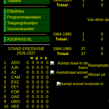
1984-1985
1
0
Trainers
Totaal :
1
0
────────────────
Elftalfotos
Programmaboekjes
Van deze spe
Toegangskaartjes
Seizoenkaarten
────────────────
1984-1985
1
0
Totaal :
1
0
ADOFANS.NL
STAND EREDIVISIE
1984-1985
37
0
2026-2027
Totaal:
37
0
w
g
v
p
1
ADO
0
0
0
0
0
Basisplaats
2
AJA
0
0
0
0
0
3
AZ
0
0
0
0
0
Wissel uit
4
CAM
0
0
0
0
0
5
EXC
0
0
0
0
0
wissel in
6
FEY
0
0
0
0
0
7
FOR
0
0
0
0
0
8
GAE
0
0
0
0
0
9
GRO
0
0
0
0
0
10
HEE
0
0
0
0
0