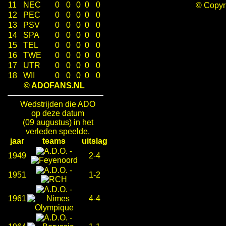
11
NEC
0
0
0
0
0
© Copy
12
PEC
0
0
0
0
0
13
PSV
0
0
0
0
0
14
SPA
0
0
0
0
0
15
TEL
0
0
0
0
0
16
TWE
0
0
0
0
0
17
UTR
0
0
0
0
0
18
WII
0
0
0
0
0
© ADOFANS.NL
Wedstrijden die ADO
op deze datum
(09 augustus) in het
verleden speelde.
jaar
teams
uitslag
-
1949
2-4
-
1951
1-2
-
1961
4-4
-