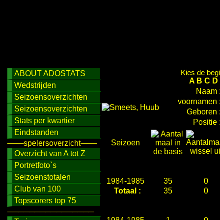
Kies de begi
ABOUT ADOSTATS
A
B
C
D
Wedstrijden
Naam 
Seizoensoverzichten
voornamen 
Seizoensoverzichten
Geboren 
Stats per kwartier
Positie 
Eindstanden
Seizoen
───spelersoverzicht───
Overzicht van A tot Z
Portretfoto`s
Seizoenstotalen
1984-1985
35
0
Club van 100
Totaal :
35
0
Topscorers top 75
────────────────