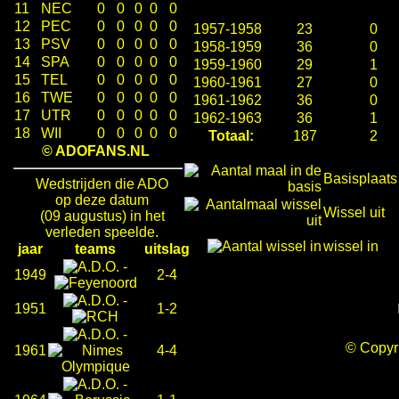
11
NEC
0
0
0
0
0
12
PEC
0
0
0
0
0
1957-1958
23
0
13
PSV
0
0
0
0
0
1958-1959
36
0
14
SPA
0
0
0
0
0
1959-1960
29
1
15
TEL
0
0
0
0
0
1960-1961
27
0
16
TWE
0
0
0
0
0
1961-1962
36
0
17
UTR
0
0
0
0
0
1962-1963
36
1
18
WII
0
0
0
0
0
Totaal:
187
2
© ADOFANS.NL
Basisplaats
Wedstrijden die ADO
op deze datum
Wissel uit
(09 augustus) in het
verleden speelde.
wissel in
jaar
teams
uitslag
-
1949
2-4
-
1951
1-2
-
© Copy
1961
4-4
-