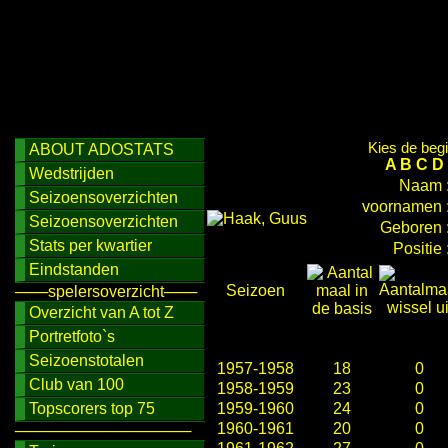
Kies de begi
ABOUT ADOSTATS
A
B
C
D
Wedstrijden
Naam 
Seizoensoverzichten
voornamen 
Seizoensoverzichten
Geboren 
Stats per kwartier
Positie 
Eindstanden
Seizoen
───spelersoverzicht───
Overzicht van A tot Z
Portretfoto`s
Seizoenstotalen
1957-1958
18
0
Club van 100
1958-1959
23
0
Topscorers top 75
1959-1960
24
0
1960-1961
20
0
────────────────