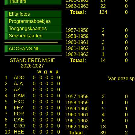
1961-1962
27
0
Trainers
1962-1963
22
0
────────────────
Totaal :
134
0
Elftalfotos
Programmaboekjes
Toegangskaartjes
1957-1958
2
0
Seizoenkaarten
1958-1959
7
0
────────────────
1960-1961
3
0
1961-1962
1
0
ADOFANS.NL
1962-1963
1
0
STAND EREDIVISIE
Totaal :
14
0
2026-2027
w
g
v
p
1
ADO
0
0
0
0
0
Van deze spe
2
AJA
0
0
0
0
0
3
AZ
0
0
0
0
0
4
CAM
0
0
0
0
0
1957-1958
3
0
5
EXC
0
0
0
0
0
1958-1959
6
0
6
FEY
0
0
0
0
0
1959-1960
5
1
7
FOR
0
0
0
0
0
1960-1961
4
0
8
GAE
0
0
0
0
0
1961-1962
8
0
9
GRO
0
0
0
0
0
1962-1963
13
1
10
HEE
0
0
0
0
0
Totaal :
39
2