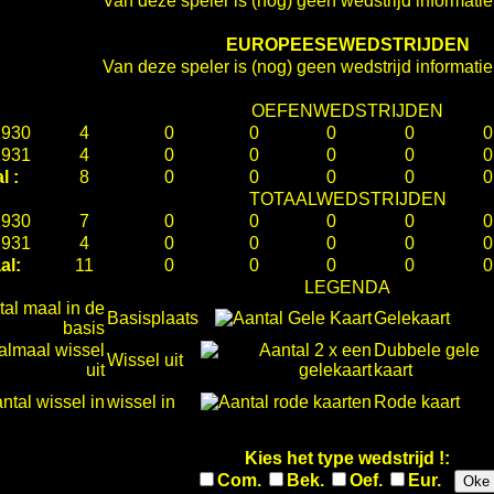
Van deze speler is (nog) geen wedstrijd informati
EUROPEESEWEDSTRIJDEN
Van deze speler is (nog) geen wedstrijd informati
OEFENWEDSTRIJDEN
1930
4
0
0
0
0
0
1931
4
0
0
0
0
0
l :
8
0
0
0
0
0
TOTAALWEDSTRIJDEN
1930
7
0
0
0
0
0
1931
4
0
0
0
0
0
al:
11
0
0
0
0
0
LEGENDA
Basisplaats
Gelekaart
Dubbele gele
Wissel uit
kaart
wissel in
Rode kaart
Kies het type wedstrijd !:
Com.
Bek.
Oef.
Eur.
Oke