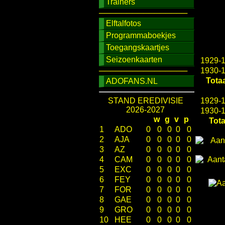
Trainers
────────────────
Elftalfotos
Programmaboekjes
Toegangskaartjes
Seizoenkaarten
1929-
────────────────
1930-
Totaa
ADOFANS.NL
STAND EREDIVISIE
1929-
2026-2027
1930-
w
g
v
p
Tota
1
ADO
0
0
0
0
0
2
AJA
0
0
0
0
0
3
AZ
0
0
0
0
0
4
CAM
0
0
0
0
0
5
EXC
0
0
0
0
0
6
FEY
0
0
0
0
0
7
FOR
0
0
0
0
0
8
GAE
0
0
0
0
0
9
GRO
0
0
0
0
0
10
HEE
0
0
0
0
0