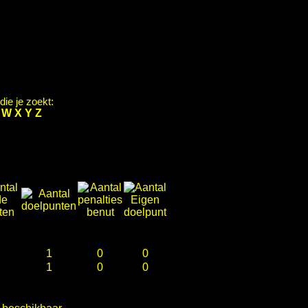
ie je zoekt:
V
W
X
Y
Z
1
0
0
1
0
0