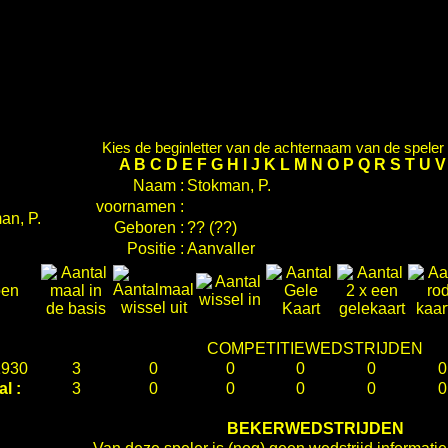
Kies de beginletter van de achternaam van de speler d
A
B
C
D
E
F
G
H
I
J
K
L
M
N
O
P
Q
R
S
T
U
Naam :
Stokman, P.
voornamen :
Geboren :
?? (??)
Positie :
Aanvaller
oen
COMPETITIEWEDSTRIJDEN
1930
3
0
0
0
0
0
al :
3
0
0
0
0
0
BEKERWEDSTRIJDEN