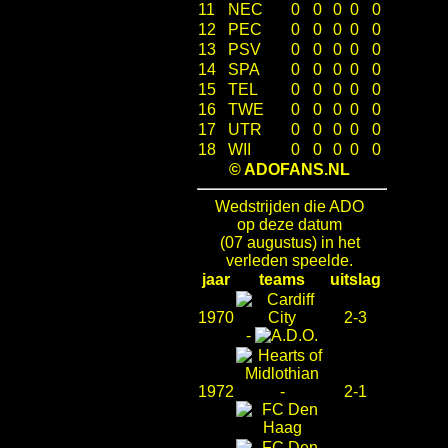
11
NEC
0
0
0
0
0
12
PEC
0
0
0
0
0
13
PSV
0
0
0
0
0
14
SPA
0
0
0
0
0
15
TEL
0
0
0
0
0
16
TWE
0
0
0
0
0
17
UTR
0
0
0
0
0
18
WII
0
0
0
0
0
© ADOFANS.NL
Wedstrijden die ADO
op deze datum
(07 augustus) in het
verleden speelde.
jaar
teams
uitslag
1970
2-3
-
1972
-
2-1