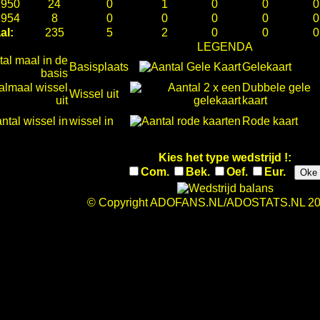
1950
24
0
1
0
0
0
1954
8
0
0
0
0
0
al:
235
5
2
0
0
0
LEGENDA
Basisplaats
Gelekaart
Dubbele gele
Wissel uit
kaart
wissel in
Rode kaart
Kies het type wedstrijd !:
Com.
Bek.
Oef.
Eur.
Oke
© Copyright ADOFANS.NL/ADOSTATS.NL 20