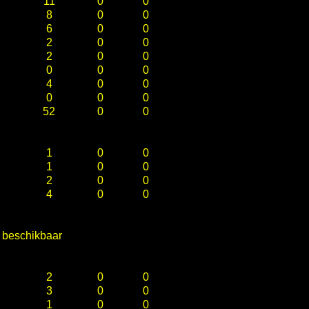
11
0
0
8
0
0
6
0
0
2
0
0
2
0
0
0
0
0
4
0
0
0
0
0
52
0
0
1
0
0
1
0
0
2
0
0
4
0
0
e beschikbaar
2
0
0
3
0
0
1
0
0