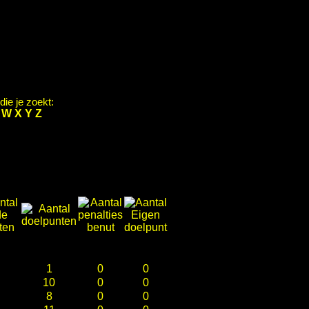
ie je zoekt:
V
W
X
Y
Z
1
0
0
10
0
0
8
0
0