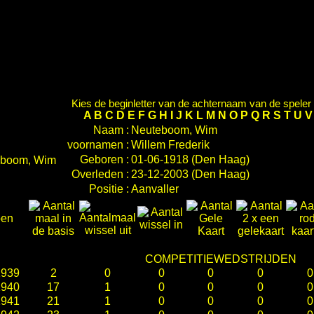
Kies de beginletter van de achternaam van de speler d
A
B
C
D
E
F
G
H
I
J
K
L
M
N
O
P
Q
R
S
T
U
Naam :
Neuteboom, Wim
voornamen :
Willem Frederik
Geboren :
01-06-1918 (Den Haag)
Overleden :
23-12-2003 (Den Haag)
Positie :
Aanvaller
oen
COMPETITIEWEDSTRIJDEN
1939
2
0
0
0
0
0
1940
17
1
0
0
0
0
1941
21
1
0
0
0
0