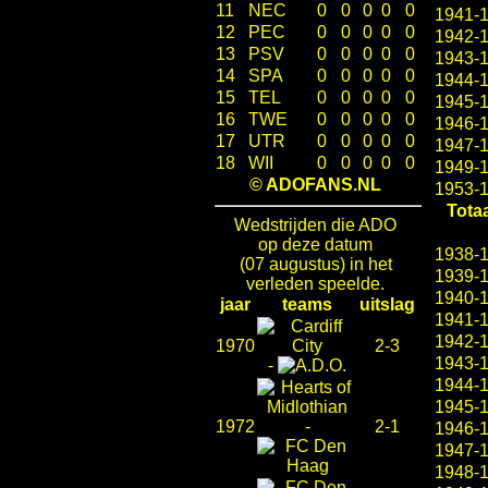
11
NEC
0
0
0
0
0
1941-
12
PEC
0
0
0
0
0
1942-
13
PSV
0
0
0
0
0
1943-
14
SPA
0
0
0
0
0
1944-
15
TEL
0
0
0
0
0
1945-
16
TWE
0
0
0
0
0
1946-
17
UTR
0
0
0
0
0
1947-
18
WII
0
0
0
0
0
1949-
© ADOFANS.NL
1953-
Totaa
Wedstrijden die ADO
op deze datum
1938-
(07 augustus) in het
1939-
verleden speelde.
1940-
jaar
teams
uitslag
1941-
1942-
1970
2-3
1943-
-
1944-
1945-
1972
-
2-1
1946-
1947-
1948-