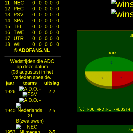
11
NEC
0
0
0
0
0
12
PEC
0
0
0
0
0
13
PSV
0
0
0
0
0
14
SPA
0
0
0
0
0
15
TEL
0
0
0
0
0
16
TWE
0
0
0
0
0
17
UTR
0
0
0
0
0
18
WII
0
0
0
0
0
© ADOFANS.NL
Wedstrijden die ADO
op deze datum
(08 augustus) in het
verleden speelde.
jaar
teams
uitslag
-
1926
2-2
-
1940
2-5
1953
2-5