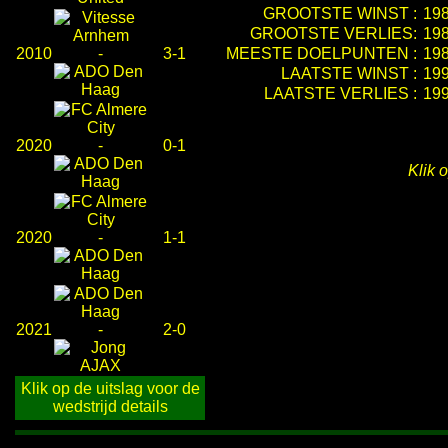
GROOTSTE WINST :
19
GROOTSTE VERLIES:
19
2010
-
3-1
MEESTE DOELPUNTEN :
19
LAATSTE WINST :
19
LAATSTE VERLIES :
19
2020
-
0-1
Klik 
2020
-
1-1
2021
-
2-0
Klik op de uitslag voor de
wedstrijd details