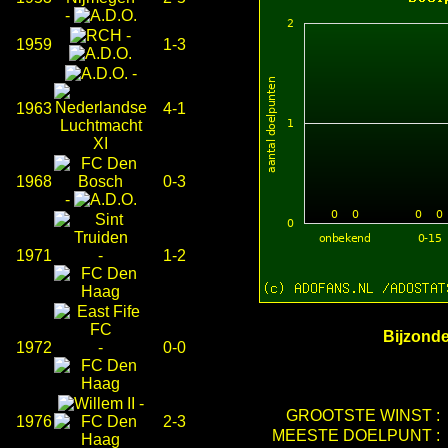
-
-
1959
1-3
-
1963
4-1
1968
0-3
-
1971
-
1-2
Bijzonde
1972
-
0-0
-
GROOTSTE WINST :
1976
2-3
MEESTE DOELPUNT :