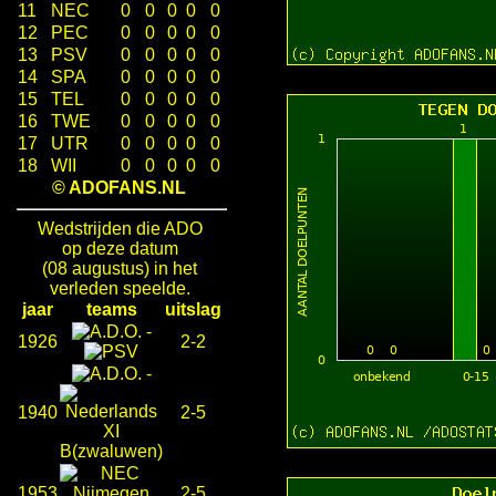
11
NEC
0
0
0
0
0
12
PEC
0
0
0
0
0
13
PSV
0
0
0
0
0
14
SPA
0
0
0
0
0
15
TEL
0
0
0
0
0
16
TWE
0
0
0
0
0
17
UTR
0
0
0
0
0
18
WII
0
0
0
0
0
© ADOFANS.NL
Wedstrijden die ADO
op deze datum
(08 augustus) in het
verleden speelde.
jaar
teams
uitslag
-
1926
2-2
-
1940
2-5
1953
2-5