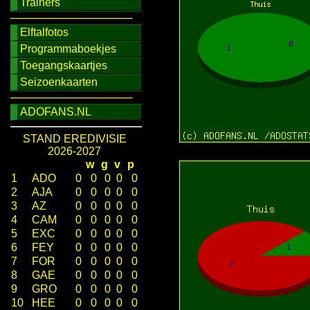
Trainers
────────────────
Elftalfotos
Programmaboekjes
Toegangskaartjes
Seizoenkaarten
────────────────
ADOFANS.NL
STAND EREDIVISIE
2026-2027
w
g
v
p
1
ADO
0
0
0
0
0
2
AJA
0
0
0
0
0
3
AZ
0
0
0
0
0
4
CAM
0
0
0
0
0
5
EXC
0
0
0
0
0
6
FEY
0
0
0
0
0
7
FOR
0
0
0
0
0
8
GAE
0
0
0
0
0
9
GRO
0
0
0
0
0
10
HEE
0
0
0
0
0