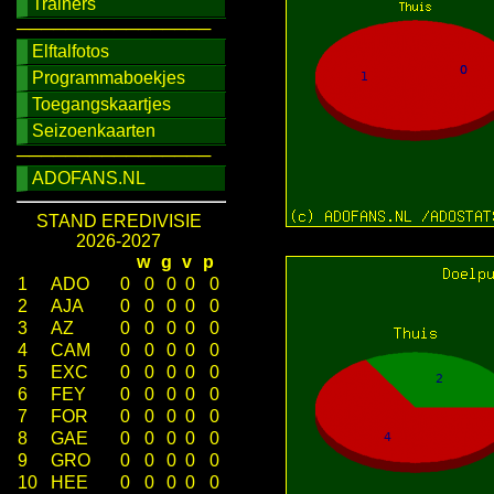
Trainers
────────────────
Elftalfotos
Programmaboekjes
Toegangskaartjes
Seizoenkaarten
────────────────
ADOFANS.NL
STAND EREDIVISIE
2026-2027
w
g
v
p
1
ADO
0
0
0
0
0
2
AJA
0
0
0
0
0
3
AZ
0
0
0
0
0
4
CAM
0
0
0
0
0
5
EXC
0
0
0
0
0
6
FEY
0
0
0
0
0
7
FOR
0
0
0
0
0
8
GAE
0
0
0
0
0
9
GRO
0
0
0
0
0
10
HEE
0
0
0
0
0