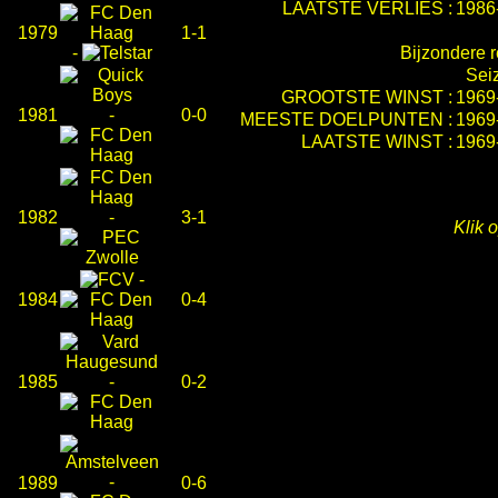
LAATSTE VERLIES :
1986
1979
1-1
-
Bijzondere r
Sei
GROOTSTE WINST :
1969
1981
-
0-0
MEESTE DOELPUNTEN :
1969
LAATSTE WINST :
1969
1982
-
3-1
Klik 
-
1984
0-4
1985
-
0-2
-
1989
0-6