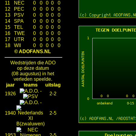
11
NEC
0
0
0
0
0
12
PEC
0
0
0
0
0
13
PSV
0
0
0
0
0
14
SPA
0
0
0
0
0
15
TEL
0
0
0
0
0
16
TWE
0
0
0
0
0
17
UTR
0
0
0
0
0
18
WII
0
0
0
0
0
© ADOFANS.NL
Wedstrijden die ADO
op deze datum
(08 augustus) in het
verleden speelde.
jaar
teams
uitslag
-
1926
2-2
-
1940
2-5
1953
2-5