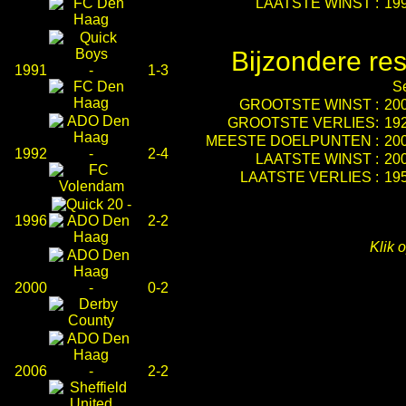
LAATSTE WINST :
19
Bijzondere res
1991
-
1-3
S
GROOTSTE WINST :
20
GROOTSTE VERLIES:
19
MEESTE DOELPUNTEN :
20
1992
-
2-4
LAATSTE WINST :
20
LAATSTE VERLIES :
19
-
1996
2-2
Klik 
2000
-
0-2
2006
-
2-2