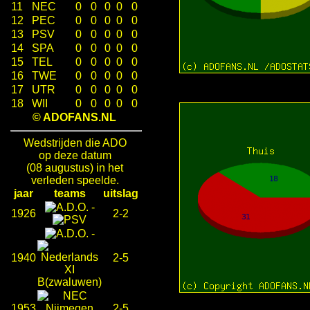
11
NEC
0
0
0
0
0
12
PEC
0
0
0
0
0
13
PSV
0
0
0
0
0
14
SPA
0
0
0
0
0
15
TEL
0
0
0
0
0
16
TWE
0
0
0
0
0
17
UTR
0
0
0
0
0
18
WII
0
0
0
0
0
© ADOFANS.NL
Wedstrijden die ADO
op deze datum
(08 augustus) in het
verleden speelde.
jaar
teams
uitslag
-
1926
2-2
-
1940
2-5
1953
2-5