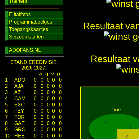
Trainers
────────────────
Elftalfotos
Programmaboekjes
Resultaat va
Toegangskaartjes
Seizoenkaarten
────────────────
ADOFANS.NL
Resultaat 
STAND EREDIVISIE
2026-2027
w
g
v
p
1
ADO
0
0
0
0
0
2
AJA
0
0
0
0
0
3
AZ
0
0
0
0
0
4
CAM
0
0
0
0
0
5
EXC
0
0
0
0
0
6
FEY
0
0
0
0
0
7
FOR
0
0
0
0
0
8
GAE
0
0
0
0
0
9
GRO
0
0
0
0
0
10
HEE
0
0
0
0
0