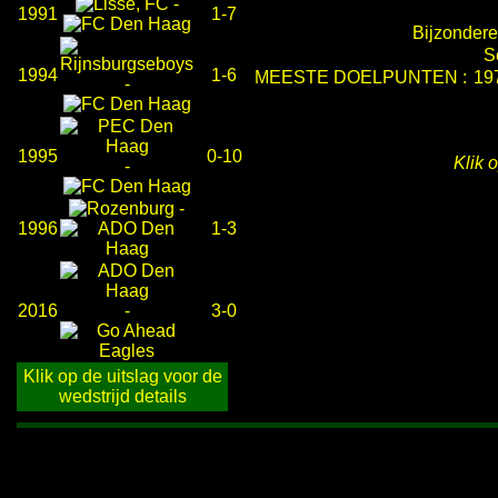
-
1991
1-7
Bijzondere
S
1994
1-6
MEESTE DOELPUNTEN :
19
-
1995
0-10
Klik 
-
-
1996
1-3
2016
-
3-0
Klik op de uitslag voor de
wedstrijd details