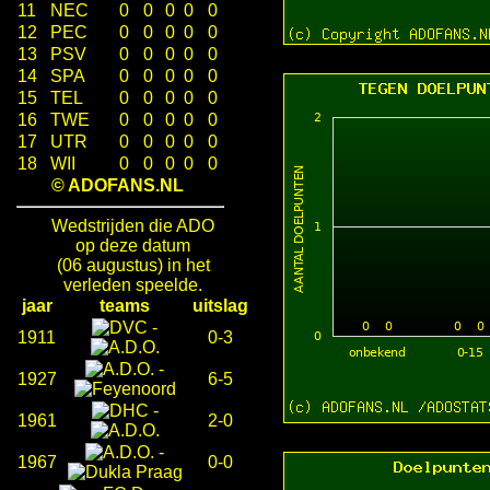
11
NEC
0
0
0
0
0
12
PEC
0
0
0
0
0
13
PSV
0
0
0
0
0
14
SPA
0
0
0
0
0
15
TEL
0
0
0
0
0
16
TWE
0
0
0
0
0
17
UTR
0
0
0
0
0
18
WII
0
0
0
0
0
© ADOFANS.NL
Wedstrijden die ADO
op deze datum
(06 augustus) in het
verleden speelde.
jaar
teams
uitslag
-
1911
0-3
-
1927
6-5
-
1961
2-0
-
1967
0-0