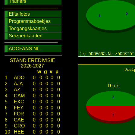
Trainers
────────────────
Elftalfotos
Programmaboekjes
Toegangskaartjes
Seizoenkaarten
────────────────
ADOFANS.NL
STAND EREDIVISIE
2026-2027
w
g
v
p
1
ADO
0
0
0
0
0
2
AJA
0
0
0
0
0
3
AZ
0
0
0
0
0
4
CAM
0
0
0
0
0
5
EXC
0
0
0
0
0
6
FEY
0
0
0
0
0
7
FOR
0
0
0
0
0
8
GAE
0
0
0
0
0
9
GRO
0
0
0
0
0
10
HEE
0
0
0
0
0