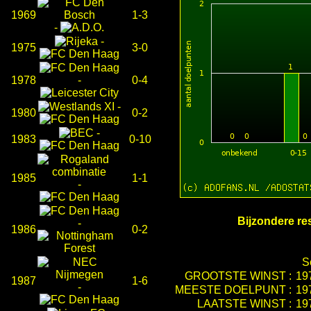
1969
1-3
-
-
1975
3-0
1978
-
0-4
-
1980
0-2
-
1983
0-10
1985
1-1
-
Bijzondere re
-
1986
0-2
S
GROOTSTE WINST :
19
1987
1-6
-
MEESTE DOELPUNT :
19
LAATSTE WINST :
19