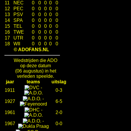
11
NEC
0
0
0
0
0
12
PEC
0
0
0
0
0
13
PSV
0
0
0
0
0
14
SPA
0
0
0
0
0
15
TEL
0
0
0
0
0
16
TWE
0
0
0
0
0
17
UTR
0
0
0
0
0
18
WII
0
0
0
0
0
© ADOFANS.NL
Wedstrijden die ADO
op deze datum
(06 augustus) in het
verleden speelde.
jaar
teams
uitslag
-
1911
0-3
-
1927
6-5
-
1961
2-0
-
1967
0-0