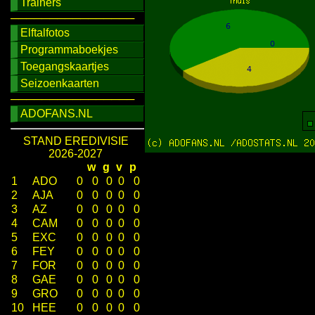
Trainers
────────────────
Elftalfotos
Programmaboekjes
Toegangskaartjes
Seizoenkaarten
────────────────
ADOFANS.NL
STAND EREDIVISIE
2026-2027
w
g
v
p
1
ADO
0
0
0
0
0
2
AJA
0
0
0
0
0
3
AZ
0
0
0
0
0
4
CAM
0
0
0
0
0
5
EXC
0
0
0
0
0
6
FEY
0
0
0
0
0
7
FOR
0
0
0
0
0
8
GAE
0
0
0
0
0
9
GRO
0
0
0
0
0
10
HEE
0
0
0
0
0