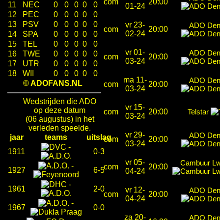
com
20:00
11
NEC
0
0
0
0
0
01-24
12
PEC
0
0
0
0
0
13
PSV
0
0
0
0
0
vr 23-
ADO Den
com
20:00
02-24
14
SPA
0
0
0
0
0
15
TEL
0
0
0
0
0
vr 01-
ADO Den
16
TWE
0
0
0
0
0
com
20:00
03-24
17
UTR
0
0
0
0
0
18
WII
0
0
0
0
0
ma 11-
ADO Den
© ADOFANS.NL
com
20:00
03-24
Wedstrijden die ADO
vr 15-
op deze datum
com
20:00
Telstar
03-24
(06 augustus) in het
verleden speelde.
vr 29-
ADO Den
jaar
teams
uitslag
com
20:00
03-24
-
1911
0-3
vr 05-
Cambuur Lw
-
com
20:00
1927
6-5
04-24
-
1961
2-0
vr 12-
ADO Den
com
20:00
04-24
-
1967
0-0
za 20-
ADO Den