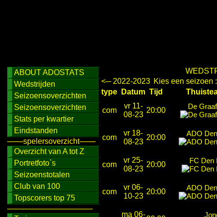
WEDSTR
ABOUT ADOSTATS
<─ 2022-2023
Kies een seizoen 
Wedstrijden
type
Datum
Tijd
Thuis
Seizoensoverzichten
vr 11-
De Graa
Seizoensoverzichten
com
20:00
08-23
Stats per kwartier
Eindstanden
vr 18-
ADO Den
com
20:00
───spelersoverzicht───
08-23
Overzicht van A tot Z
vr 25-
FC Den 
Portretfoto`s
com
20:00
08-23
Seizoenstotalen
Club van 100
vr 06-
ADO Den
com
20:00
10-23
Topscorers top 75
────────────────
ma 06-
Jon