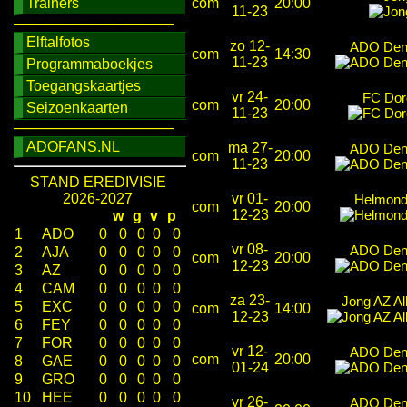
Trainers
com
20:00
11-23
────────────────
Elftalfotos
zo 12-
ADO Den
com
14:30
11-23
Programmaboekjes
Toegangskaartjes
vr 24-
FC Dor
com
20:00
Seizoenkaarten
11-23
────────────────
ADOFANS.NL
ma 27-
ADO Den
com
20:00
11-23
STAND EREDIVISIE
2026-2027
vr 01-
Helmond
com
20:00
12-23
w
g
v
p
1
ADO
0
0
0
0
0
vr 08-
ADO Den
2
AJA
0
0
0
0
0
com
20:00
12-23
3
AZ
0
0
0
0
0
4
CAM
0
0
0
0
0
za 23-
Jong AZ A
5
EXC
0
0
0
0
0
com
14:00
12-23
6
FEY
0
0
0
0
0
7
FOR
0
0
0
0
0
vr 12-
ADO Den
com
20:00
8
GAE
0
0
0
0
0
01-24
9
GRO
0
0
0
0
0
10
HEE
0
0
0
0
0
vr 26-
ADO Den