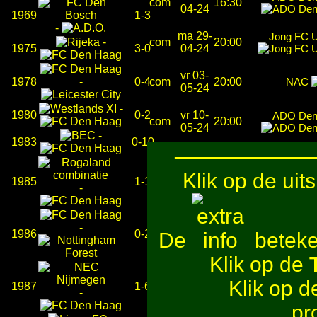
com
16:30
04-24
1969
1-3
-
ma 29-
Jong FC U
-
com
20:00
1975
3-0
04-24
vr 03-
1978
-
0-4
com
20:00
NAC
05-24
-
1980
0-2
vr 10-
ADO Den
com
20:00
05-24
-
1983
0-10
─────────
Klik op de uit
1985
1-1
-
-
1986
0-2
De
beteken
Klik op de
Klik op 
1987
1-6
-
pr