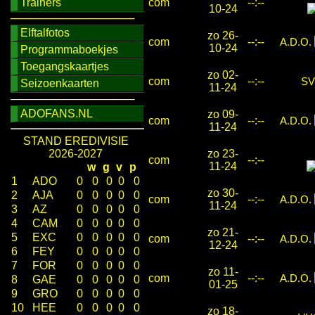
Trainers
com
--:--
10-24
────────────────
Elftalfotos
zo 26-
com
--:--
A.D.O.
10-24
Programmaboekjes
Toegangskaartjes
zo 02-
com
--:--
S
Seizoenkaarten
11-24
────────────────
ADOFANS.NL
zo 09-
com
--:--
A.D.O.
11-24
STAND EREDIVISIE
2026-2027
zo 23-
com
--:--
11-24
w
g
v
p
1
ADO
0
0
0
0
0
zo 30-
2
AJA
0
0
0
0
0
com
--:--
A.D.O.
11-24
3
AZ
0
0
0
0
0
4
CAM
0
0
0
0
0
zo 21-
5
EXC
0
0
0
0
0
com
--:--
A.D.O.
12-24
6
FEY
0
0
0
0
0
7
FOR
0
0
0
0
0
zo 11-
com
--:--
A.D.O.
8
GAE
0
0
0
0
0
01-25
9
GRO
0
0
0
0
0
10
HEE
0
0
0
0
0
zo 18-