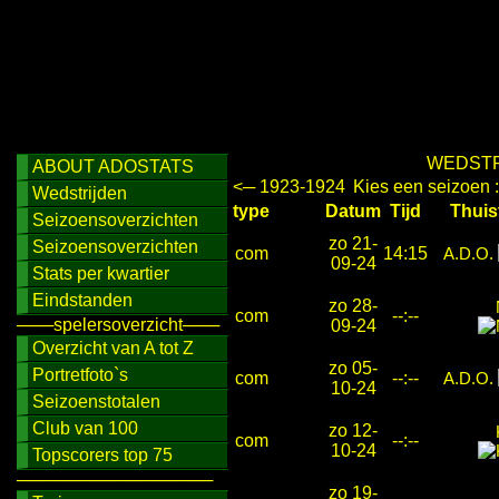
WEDSTR
ABOUT ADOSTATS
<─ 1923-1924
Kies een seizoen 
Wedstrijden
type
Datum
Tijd
Thu
Seizoensoverzichten
zo 21-
Seizoensoverzichten
com
14:15
A.D.O.
09-24
Stats per kwartier
Eindstanden
zo 28-
com
--:--
───spelersoverzicht───
09-24
Overzicht van A tot Z
zo 05-
Portretfoto`s
com
--:--
A.D.O.
10-24
Seizoenstotalen
Club van 100
zo 12-
com
--:--
10-24
Topscorers top 75
────────────────
zo 19-