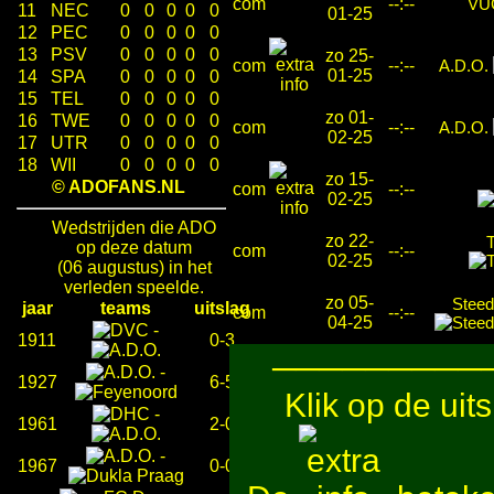
com
--:--
VU
11
NEC
0
0
0
0
0
01-25
12
PEC
0
0
0
0
0
13
PSV
0
0
0
0
0
zo 25-
com
--:--
A.D.O.
01-25
14
SPA
0
0
0
0
0
15
TEL
0
0
0
0
0
zo 01-
16
TWE
0
0
0
0
0
com
--:--
A.D.O.
02-25
17
UTR
0
0
0
0
0
18
WII
0
0
0
0
0
zo 15-
© ADOFANS.NL
com
--:--
02-25
Wedstrijden die ADO
zo 22-
T
op deze datum
com
--:--
02-25
(06 augustus) in het
verleden speelde.
zo 05-
Steed
jaar
teams
uitslag
com
--:--
04-25
-
1911
0-3
─────────
-
1927
6-5
Klik op de uit
-
1961
2-0
-
1967
0-0