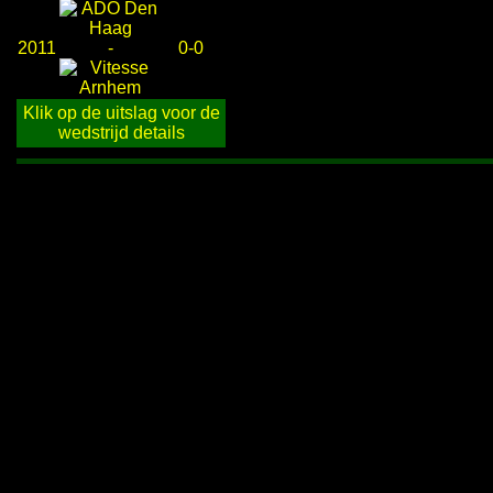
2011
-
0-0
Klik op de uitslag voor de
wedstrijd details