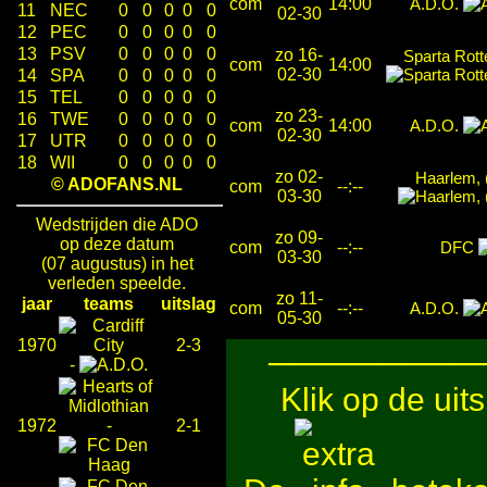
com
14:00
A.D.O.
11
NEC
0
0
0
0
0
02-30
12
PEC
0
0
0
0
0
13
PSV
0
0
0
0
0
zo 16-
Sparta Rot
com
14:00
02-30
14
SPA
0
0
0
0
0
15
TEL
0
0
0
0
0
zo 23-
16
TWE
0
0
0
0
0
com
14:00
A.D.O.
02-30
17
UTR
0
0
0
0
0
18
WII
0
0
0
0
0
zo 02-
Haarlem,
© ADOFANS.NL
com
--:--
03-30
Wedstrijden die ADO
zo 09-
op deze datum
com
--:--
DFC
03-30
(07 augustus) in het
verleden speelde.
zo 11-
jaar
teams
uitslag
com
--:--
A.D.O.
05-30
1970
2-3
─────────
-
Klik op de uit
1972
-
2-1