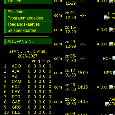
Trainers
com
--:--
A.D.O.
11-29
────────────────
Elftalfotos
zo 01-
Hil
com
--:--
12-29
Programmaboekjes
Toegangskaartjes
zo 15-
com
--:--
A.D.O.
Seizoenkaarten
12-29
────────────────
ADOFANS.NL
zo 29-
com
--:--
A.D.O.
12-29
STAND EREDIVISIE
2026-2027
zo 05-
com
--:--
RCH
01-30
w
g
v
p
1
ADO
0
0
0
0
0
zo 12-
2
AJA
0
0
0
0
0
com
15:00
HBS
01-30
3
AZ
0
0
0
0
0
4
CAM
0
0
0
0
0
zo 26-
5
EXC
0
0
0
0
0
com
14:15
A.D.O.
01-30
6
FEY
0
0
0
0
0
7
FOR
0
0
0
0
0
zo 02-
AF
com
14:15
8
GAE
0
0
0
0
0
02-30
9
GRO
0
0
0
0
0
10
HEE
0
0
0
0
0
zo 09-