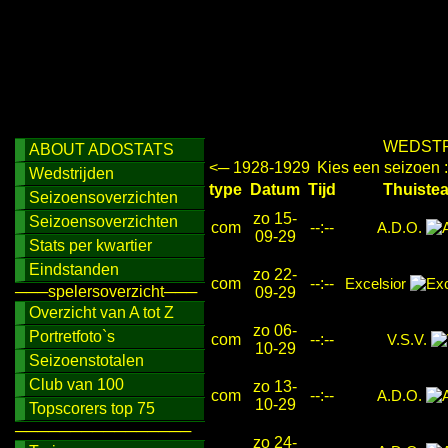
WEDSTR
ABOUT ADOSTATS
<─ 1928-1929
Kies een seizoen 
Wedstrijden
type
Datum
Tijd
Thuis
Seizoensoverzichten
zo 15-
Seizoensoverzichten
com
--:--
A.D.O.
09-29
Stats per kwartier
Eindstanden
zo 22-
com
--:--
Excelsior
───spelersoverzicht───
09-29
Overzicht van A tot Z
zo 06-
Portretfoto`s
com
--:--
V.S.V.
10-29
Seizoenstotalen
Club van 100
zo 13-
com
--:--
A.D.O.
10-29
Topscorers top 75
────────────────
zo 24-