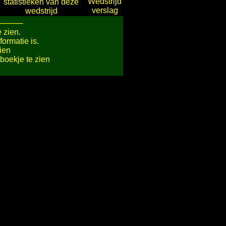
─────
e zien.
formatie is.
ien
oekje te zien