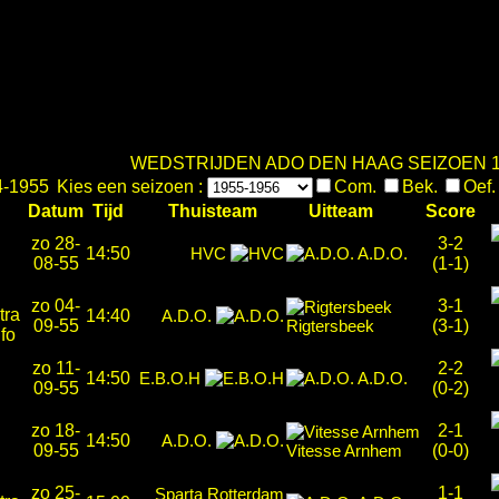
WEDSTRIJDEN ADO DEN HAAG SEIZOEN 1
4-1955
Kies een seizoen :
Com.
Bek.
Oef
Datum
Tijd
Thuisteam
Uitteam
Score
zo 28-
3-2
14:50
HVC
A.D.O.
08-55
(1-1)
zo 04-
3-1
14:40
A.D.O.
09-55
Rigtersbeek
(3-1)
zo 11-
2-2
14:50
E.B.O.H
A.D.O.
09-55
(0-2)
zo 18-
2-1
14:50
A.D.O.
09-55
Vitesse Arnhem
(0-0)
zo 25-
1-1
Sparta Rotterdam