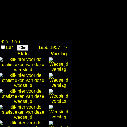
955-1956
.
Eur.
1956-1957 ─>
Oke
Stats
Verslag