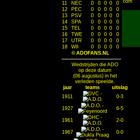
com
11
NEC
0
0
0
0
0
12
PEC
0
0
0
0
0
13
PSV
0
0
0
0
0
14
SPA
0
0
0
0
0
15
TEL
0
0
0
0
0
16
TWE
0
0
0
0
0
17
UTR
0
0
0
0
0
18
WII
0
0
0
0
0
© ADOFANS.NL
Wedstrijden die ADO
op deze datum
(06 augustus) in het
verleden speelde.
jaar
teams
uitslag
-
1911
0-3
-
1927
6-5
-
1961
2-0
-
1967
0-0