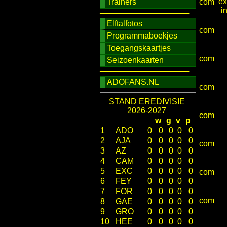
Trainers
com
────────────────
Elftalfotos
com
Programmaboekjes
Toegangskaartjes
com
Seizoenkaarten
────────────────
ADOFANS.NL
com
STAND EREDIVISIE
2026-2027
com
w
g
v
p
1
ADO
0
0
0
0
0
2
AJA
0
0
0
0
0
com
3
AZ
0
0
0
0
0
4
CAM
0
0
0
0
0
5
EXC
0
0
0
0
0
com
6
FEY
0
0
0
0
0
7
FOR
0
0
0
0
0
com
8
GAE
0
0
0
0
0
9
GRO
0
0
0
0
0
10
HEE
0
0
0
0
0