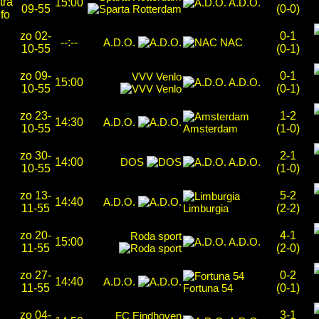
15:00
A.D.O.
09-55
(0-0)
zo 02-
0-1
--:--
A.D.O.
NAC
10-55
(0-1)
zo 09-
0-1
VVV Venlo
15:00
A.D.O.
10-55
(0-1)
zo 23-
1-2
14:30
A.D.O.
10-55
Amsterdam
(1-0)
zo 30-
2-1
14:00
DOS
A.D.O.
10-55
(1-0)
zo 13-
5-2
14:40
A.D.O.
11-55
Limburgia
(2-2)
zo 20-
4-1
Roda sport
15:00
A.D.O.
11-55
(2-0)
zo 27-
0-2
14:40
A.D.O.
11-55
Fortuna 54
(0-1)
zo 04-
3-1
FC Eindhoven