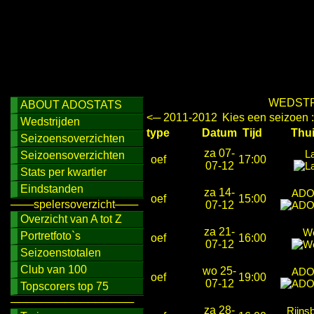
WEDSTR
ABOUT ADOSTATS
<─ 2011-2012
Kies een seizoen 
Wedstrijden
type
Datum
Tijd
Th
Seizoensoverzichten
za 07-
L
Seizoensoverzichten
oef
17:00
07-12
Stats per kwartier
Eindstanden
za 14-
ADO
oef
15:00
───spelersoverzicht───
07-12
Overzicht van A tot Z
za 21-
We
Portretfoto`s
oef
16:00
07-12
Seizoenstotalen
Club van 100
wo 25-
ADO
oef
19:00
07-12
Topscorers top 75
────────────────
za 28-
Rijns