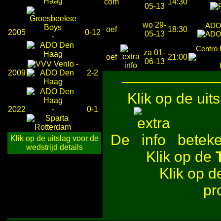
com
14:30
05-13
wo 29-
ADO
oef
18:30
2005
0-12
05-13
-
Centro 
za 01-
oef
21:00
06-13
-
2009
2-2
─────────
Klik op de uit
2022
-
0-1
De
beteken
Klik op de uitslag voor de
wedstrijd details
Klik op de
Klik op 
pr