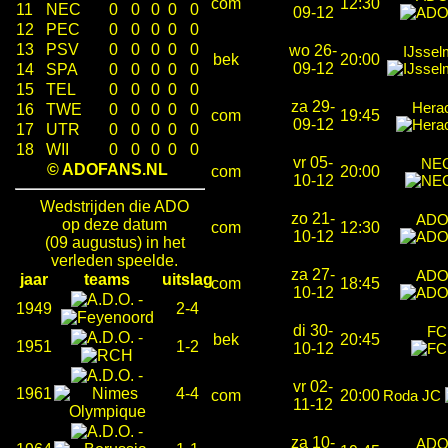
com
12:30
11
NEC
0
0
0
0
0
09-12
12
PEC
0
0
0
0
0
13
PSV
0
0
0
0
0
wo 26-
IJssel
bek
20:00
09-12
14
SPA
0
0
0
0
0
15
TEL
0
0
0
0
0
za 29-
Herac
16
TWE
0
0
0
0
0
com
19:45
09-12
17
UTR
0
0
0
0
0
18
WII
0
0
0
0
0
vr 05-
NEC
© ADOFANS.NL
com
20:00
10-12
Wedstrijden die ADO
zo 21-
ADO
op deze datum
com
12:30
10-12
(09 augustus) in het
verleden speelde.
za 27-
ADO
jaar
teams
uitslag
com
18:45
10-12
-
1949
2-4
di 30-
FC
-
bek
20:45
1951
1-2
10-12
-
vr 02-
1961
4-4
com
20:00
Roda JC
11-12
-
za 10-
ADO