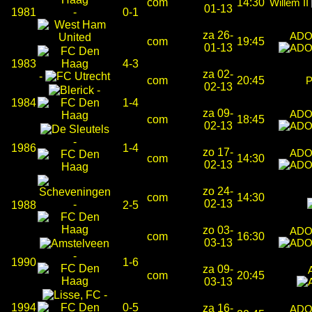
com
14:30
Willem II
01-13
1981
-
0-1
za 26-
ADO
com
19:45
01-13
1983
4-3
za 02-
-
com
20:45
02-13
-
1984
1-4
za 09-
ADO
com
18:45
02-13
-
1986
1-4
zo 17-
ADO
com
14:30
02-13
zo 24-
com
14:30
02-13
-
1988
2-5
zo 03-
ADO
com
16:30
03-13
-
1990
1-6
za 09-
com
20:45
03-13
-
1994
0-5
za 16-
ADO