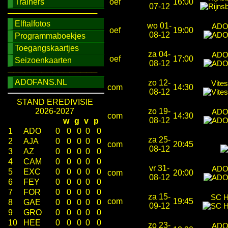
Trainers
oef
16:00
07-12
────────────────
Elftalfotos
wo 01-
ADO
oef
19:00
08-12
Programmaboekjes
Toegangskaartjes
za 04-
ADO
oef
17:00
Seizoenkaarten
08-12
────────────────
ADOFANS.NL
zo 12-
Vite
com
14:30
08-12
STAND EREDIVISIE
2026-2027
zo 19-
ADO
com
14:30
08-12
w
g
v
p
1
ADO
0
0
0
0
0
za 25-
2
AJA
0
0
0
0
0
com
20:45
08-12
3
AZ
0
0
0
0
0
4
CAM
0
0
0
0
0
vr 31-
ADO
5
EXC
0
0
0
0
0
com
20:00
08-12
6
FEY
0
0
0
0
0
7
FOR
0
0
0
0
0
za 15-
SC H
com
19:45
8
GAE
0
0
0
0
0
09-12
9
GRO
0
0
0
0
0
10
HEE
0
0
0
0
0
zo 23-
ADO