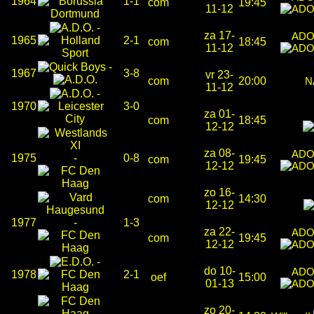
1964
1-1
com
19:45
11-12
-
za 17-
ADO
1965
2-1
com
18:45
11-12
-
1967
3-8
vr 23-
com
20:00
N
11-12
-
1970
3-0
za 01-
com
18:45
12-12
za 08-
ADO
1975
-
0-8
com
19:45
12-12
zo 16-
com
14:30
12-12
1977
-
1-3
za 22-
ADO
com
19:45
12-12
-
do 10-
ADO
1978
2-1
oef
15:00
01-13
zo 20-