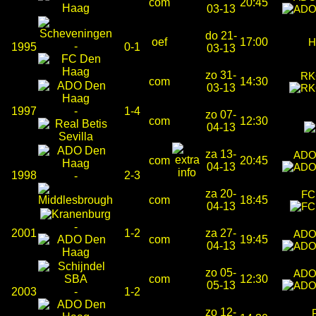
com
20:45
03-13
do 21-
oef
17:00
-
1995
0-1
03-13
zo 31-
RK
com
14:30
03-13
1997
-
1-4
zo 07-
com
12:30
04-13
za 13-
ADO
com
20:45
04-13
1998
2-3
-
za 20-
FC
com
18:45
04-13
-
2001
1-2
za 27-
ADO
com
19:45
04-13
zo 05-
ADO
com
12:30
05-13
2003
-
1-2
zo 12-