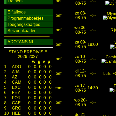
Trainers
oef
--:--
08-75
────────────────
Elftalfotos
zo 03-
Olymp
oef
--:--
08-75
Programmaboekjes
Toegangskaartjes
wo 06-
oef
--:--
Ri
Seizoenkaarten
08-75
────────────────
ADOFANS.NL
za 09-
oef
18:00
08-75
STAND EREDIVISIE
2026-2027
zo 10-
Camb
oef
--:--
08-75
w
g
v
p
1
ADO
0
0
0
0
0
di 12-
2
AJA
0
0
0
0
0
oef
--:--
Luik, 
08-75
3
AZ
0
0
0
0
0
4
CAM
0
0
0
0
0
zo 17-
F
5
EXC
0
0
0
0
0
com
14:30
08-75
6
FEY
0
0
0
0
0
7
FOR
0
0
0
0
0
wo 20-
oef
--:--
8
GAE
0
0
0
0
0
08-75
9
GRO
0
0
0
0
0
10
HEE
0
0
0
0
0
do 21-