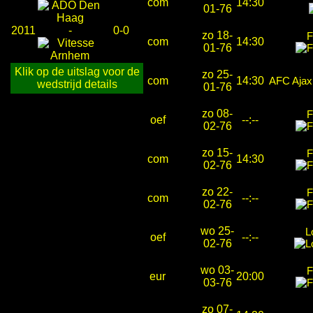
com
14:30
01-76
2011
-
0-0
zo 18-
F
com
14:30
01-76
Klik op de uitslag voor de
zo 25-
com
14:30
AFC Aja
wedstrijd details
01-76
zo 08-
F
oef
--:--
02-76
zo 15-
F
com
14:30
02-76
zo 22-
F
com
--:--
02-76
wo 25-
L
oef
--:--
02-76
wo 03-
F
eur
20:00
03-76
zo 07-