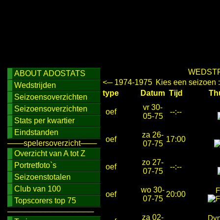
WEDSTR
ABOUT ADOSTATS
<─ 1974-1975
Kies een seizoen 
Wedstrijden
type
Datum
Tijd
T
Seizoensoverzichten
vr 30-
Seizoensoverzichten
oef
--:--
05-75
Stats per kwartier
Eindstanden
za 26-
oef
17:00
───spelersoverzicht───
07-75
Overzicht van A tot Z
zo 27-
Portretfoto`s
oef
--:--
07-75
Seizoenstotalen
Club van 100
wo 30-
F
oef
20:00
07-75
Topscorers top 75
────────────────
za 02-
Dyn