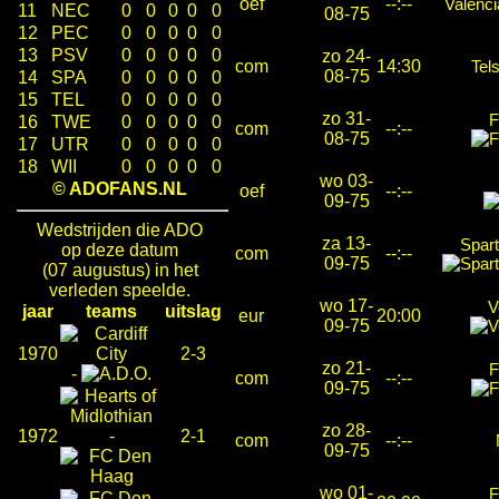
oef
--:--
Valenc
11
NEC
0
0
0
0
0
08-75
12
PEC
0
0
0
0
0
13
PSV
0
0
0
0
0
zo 24-
com
14:30
Tel
08-75
14
SPA
0
0
0
0
0
15
TEL
0
0
0
0
0
zo 31-
F
16
TWE
0
0
0
0
0
com
--:--
08-75
17
UTR
0
0
0
0
0
18
WII
0
0
0
0
0
wo 03-
© ADOFANS.NL
oef
--:--
09-75
Wedstrijden die ADO
za 13-
Spar
op deze datum
com
--:--
09-75
(07 augustus) in het
verleden speelde.
wo 17-
V
jaar
teams
uitslag
eur
20:00
09-75
1970
2-3
zo 21-
F
-
com
--:--
09-75
zo 28-
1972
-
2-1
com
--:--
09-75
wo 01-
F