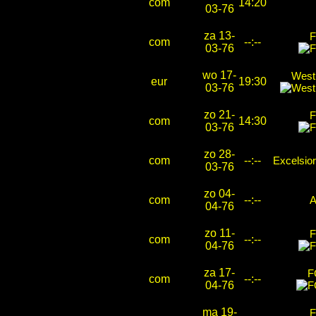
com
14:20
03-76
za 13-
F
com
--:--
03-76
wo 17-
West
eur
19:30
03-76
zo 21-
F
com
14:30
03-76
zo 28-
com
--:--
Excelsio
03-76
zo 04-
com
--:--
04-76
zo 11-
F
com
--:--
04-76
za 17-
F
com
--:--
04-76
ma 19-
F