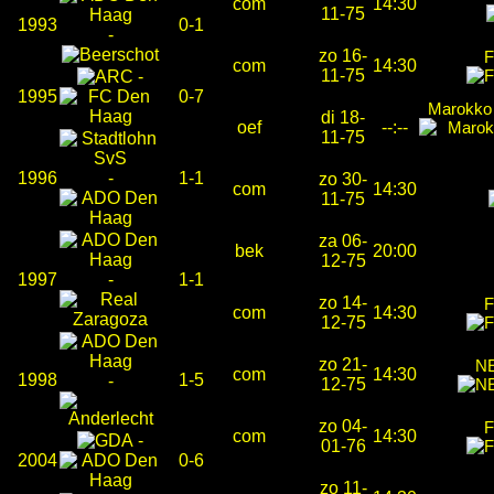
com
14:30
11-75
1993
0-1
-
zo 16-
F
com
14:30
11-75
-
1995
0-7
Marokko 
di 18-
oef
--:--
11-75
1996
-
1-1
zo 30-
com
14:30
11-75
za 06-
bek
20:00
12-75
1997
-
1-1
zo 14-
F
com
14:30
12-75
zo 21-
NE
com
14:30
1998
1-5
-
12-75
zo 04-
F
com
14:30
-
01-76
2004
0-6
zo 11-