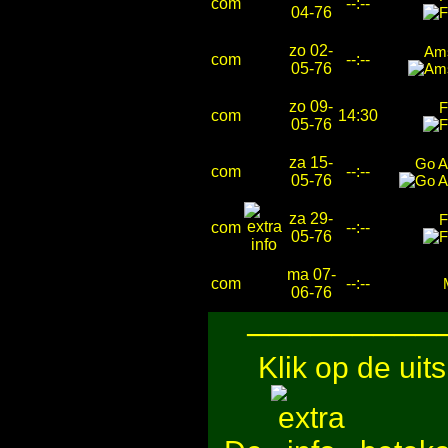
com
--:--
04-76
zo 02-
Am
com
--:--
05-76
zo 09-
F
com
14:30
05-76
za 15-
Go A
com
--:--
05-76
za 29-
F
com
--:--
05-76
ma 07-
com
--:--
06-76
─────────
Klik op de uit