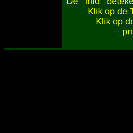
De
beteken
Klik op de
Klik op 
pr