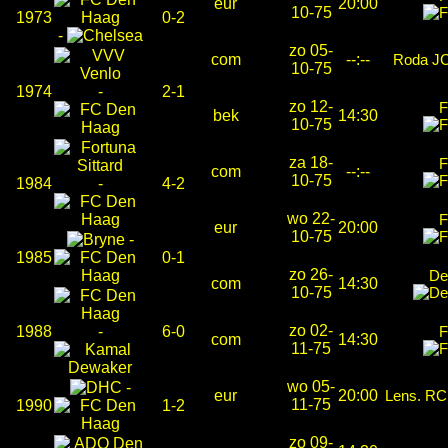
eur
20:00
10-75
1973
0-2
-
zo 05-
com
--:--
Roda J
10-75
1974
-
2-1
zo 12-
F
bek
14:30
10-75
za 18-
F
com
--:--
10-75
1984
-
4-2
wo 22-
F
eur
20:00
10-75
-
1985
0-1
zo 26-
De
com
14:30
10-75
zo 02-
1988
-
6-0
F
com
14:30
11-75
wo 05-
-
eur
20:00
Lens. R
11-75
1990
1-2
zo 09-