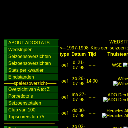
WEDSTR
ABOUT ADOSTATS
<─ 1997-1998
Kies een seizoen 
Wedstrijden
type
Datum
Tijd
Thuist
Seizoensoverzichten
di 21-
Seizoensoverzichten
oef
--:--
WSE
07-98
Stats per kwartier
Eindstanden
zo 26-
Wilh
oef
14:00
───spelersoverzicht───
07-98
Overzicht van A tot Z
ma 27-
ADO Den 
Portretfoto`s
oef
--:--
07-98
Seizoenstotalen
Club van 100
do 30-
Heracles A
oef
--:--
07-98
Topscorers top 75
────────────────
zo 02-