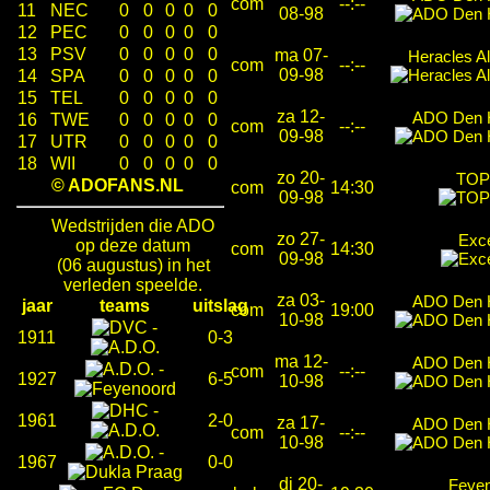
com
--:--
11
NEC
0
0
0
0
0
08-98
12
PEC
0
0
0
0
0
13
PSV
0
0
0
0
0
ma 07-
Heracles A
com
--:--
09-98
14
SPA
0
0
0
0
0
15
TEL
0
0
0
0
0
za 12-
ADO Den 
16
TWE
0
0
0
0
0
com
--:--
09-98
17
UTR
0
0
0
0
0
18
WII
0
0
0
0
0
zo 20-
TOP
© ADOFANS.NL
com
14:30
09-98
Wedstrijden die ADO
zo 27-
Exce
op deze datum
com
14:30
09-98
(06 augustus) in het
verleden speelde.
za 03-
ADO Den 
jaar
teams
uitslag
com
19:00
10-98
-
1911
0-3
ma 12-
ADO Den 
-
com
--:--
1927
6-5
10-98
-
1961
2-0
za 17-
ADO Den 
com
--:--
10-98
-
1967
0-0
di 20-
Feye