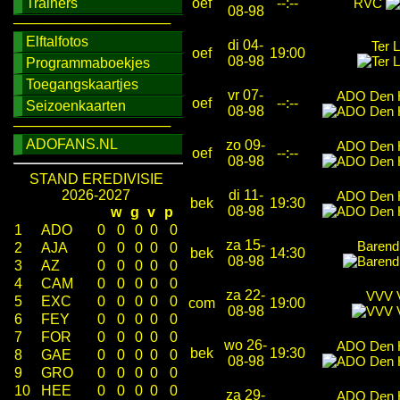
Trainers
oef
--:--
RVC
08-98
────────────────
Elftalfotos
di 04-
Ter 
oef
19:00
08-98
Programmaboekjes
Toegangskaartjes
vr 07-
ADO Den 
oef
--:--
Seizoenkaarten
08-98
────────────────
ADOFANS.NL
zo 09-
ADO Den 
oef
--:--
08-98
STAND EREDIVISIE
2026-2027
di 11-
ADO Den 
bek
19:30
08-98
w
g
v
p
1
ADO
0
0
0
0
0
za 15-
Barend
2
AJA
0
0
0
0
0
bek
14:30
08-98
3
AZ
0
0
0
0
0
4
CAM
0
0
0
0
0
za 22-
VVV 
5
EXC
0
0
0
0
0
com
19:00
08-98
6
FEY
0
0
0
0
0
7
FOR
0
0
0
0
0
wo 26-
ADO Den 
bek
19:30
8
GAE
0
0
0
0
0
08-98
9
GRO
0
0
0
0
0
10
HEE
0
0
0
0
0
za 29-
ADO Den 