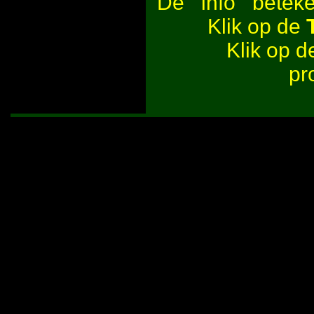
De
beteken
Klik op de
Klik op 
pr