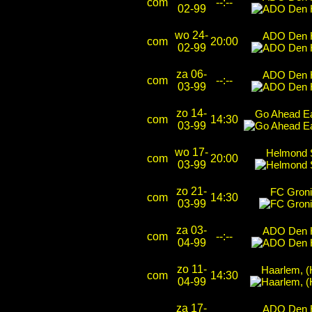
com
--:--
02-99
wo 24-
ADO Den 
com
20:00
02-99
za 06-
ADO Den 
com
--:--
03-99
zo 14-
Go Ahead E
com
14:30
03-99
wo 17-
Helmond 
com
20:00
03-99
zo 21-
FC Gron
com
14:30
03-99
za 03-
ADO Den 
com
--:--
04-99
zo 11-
Haarlem, 
com
14:30
04-99
za 17-
ADO Den 