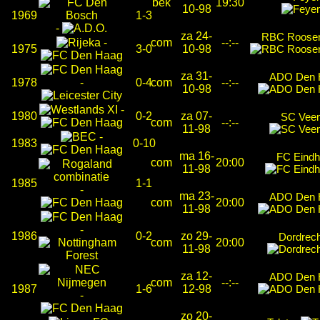
bek
19:30
10-98
1969
1-3
-
za 24-
RBC Roosen
-
com
--:--
1975
3-0
10-98
za 31-
ADO Den 
1978
-
0-4
com
--:--
10-98
-
1980
0-2
za 07-
SC Vee
com
--:--
11-98
-
1983
0-10
ma 16-
FC Eind
com
20:00
11-98
1985
1-1
-
ma 23-
ADO Den 
com
20:00
11-98
-
1986
0-2
zo 29-
Dordrech
com
20:00
11-98
za 12-
ADO Den 
com
--:--
1987
1-6
12-98
-
zo 20-