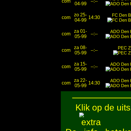
com
--:--
04-99
zo 25-
FC Den B
com
14:30
04-99
za 01-
ADO Den 
com
--:--
05-99
za 08-
PEC Z
com
--:--
05-99
za 15-
ADO Den 
com
--:--
05-99
za 22-
ADO Den 
com
14:30
05-99
─────────
Klik op de uit