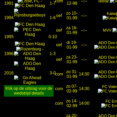
-
com
--:--
Telstar
1991
1-7
12-98
zo 10-
Katwij
oef
--:--
1994
1-6
01-99
-
za 16-
oef
--:--
MVV
01-99
1995
0-10
-
di 19-
ADO Den 
oef
--:--
01-99
-
1996
1-3
za 23-
ADO Den 
oef
--:--
01-99
zo 31-
ADO Den 
2016
-
3-0
com
14:30
01-99
zo 07-
FC Vole
Klik op de uitslag voor de
com
14:30
02-99
wedstrijd details
zo 14-
FC E
com
14:00
02-99
za 20-
ADO Den 