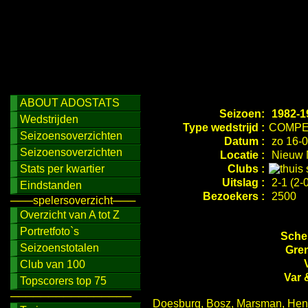
ABOUT ADOSTATS
Seizoen:
1982-1
Wedstrijden
Type wedstrijd :
COMPE
Seizoensoverzichten
Datum :
zo 16-0
Seizoensoverzichten
Locatie :
Nieuw 
Stats per kwartier
Clubs :
Uitslag :
2-1 (2-0
Eindstanden
Bezoekers :
2500
───spelersoverzicht───
Overzicht van A tot Z
Portretfoto`s
Schei
Seizoenstotalen
Gren
Club van 100
Var 
Topscorers top 75
────────────────
Doesburg, Bosz, Marsman, Hendr