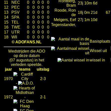
Rontberg,
11
NEC
0
0
0
0
0
23j 10m 6d
Bram
12
PEC
0
0
0
0
0
Roode, Ron
13
PSV
0
0
0
0
0
18j 0m 21d
67
de
14
SPA
0
0
0
0
0
Melgers, Eef
27j 1m 10d
15
TEL
0
0
0
0
0
Tegenstander,
16
TWE
0
0
0
0
0
17
UTR
0
0
0
0
0
18
WII
0
0
0
0
0
Basisplaats
© ADOFANS.NL
Wissel uit
Wedstrijden die ADO
op deze datum
(07 augustus) in het
wissel in
verleden speelde.
jaar
teams
uitslag
1970
2-3
-
1972
-
2-1