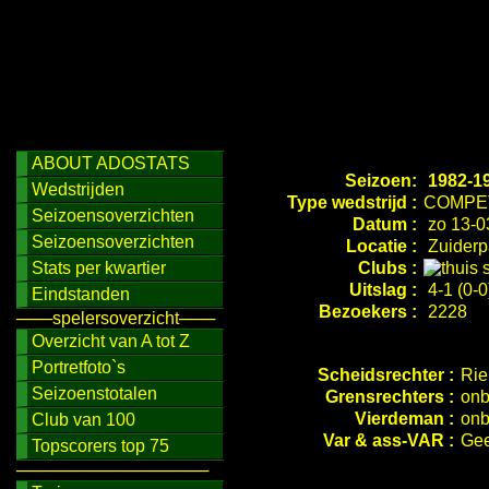
ABOUT ADOSTATS
Seizoen:
1982-1
Wedstrijden
Type wedstrijd :
COMPET
Seizoensoverzichten
Datum :
zo 13-0
Seizoensoverzichten
Locatie :
Zuiderp
Stats per kwartier
Clubs :
Uitslag :
4-1 (0-0
Eindstanden
Bezoekers :
2228
───spelersoverzicht───
Overzicht van A tot Z
Portretfoto`s
Scheidsrechter :
Rie
Seizoenstotalen
Grensrechters :
onb
Vierdeman :
onb
Club van 100
Var & ass-VAR :
Gee
Topscorers top 75
────────────────