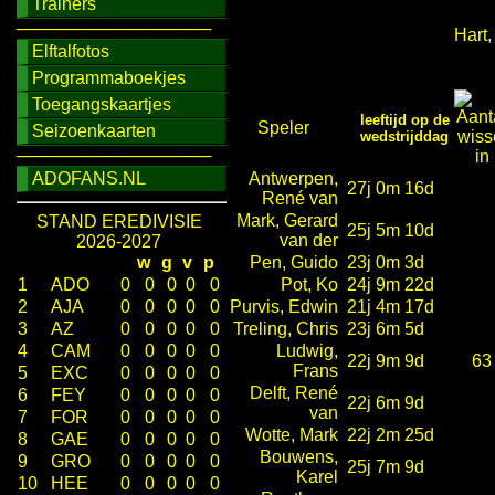
Trainers
────────────────
Hart,
Elftalfotos
Programmaboekjes
Toegangskaartjes
leeftijd op de
Speler
Seizoenkaarten
wedstrijddag
────────────────
ADOFANS.NL
Antwerpen,
27j 0m 16d
René van
Mark, Gerard
STAND EREDIVISIE
25j 5m 10d
van der
2026-2027
w
g
v
p
Pen, Guido
23j 0m 3d
1
ADO
0
0
0
0
0
Pot, Ko
24j 9m 22d
2
AJA
0
0
0
0
0
Purvis, Edwin
21j 4m 17d
3
AZ
0
0
0
0
0
Treling, Chris
23j 6m 5d
4
CAM
0
0
0
0
0
Ludwig,
22j 9m 9d
63
Frans
5
EXC
0
0
0
0
0
Delft, René
6
FEY
0
0
0
0
0
22j 6m 9d
van
7
FOR
0
0
0
0
0
Wotte, Mark
22j 2m 25d
8
GAE
0
0
0
0
0
Bouwens,
9
GRO
0
0
0
0
0
25j 7m 9d
Karel
10
HEE
0
0
0
0
0