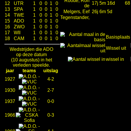
Roode, Ron
17j 5m 16d
68
12
UTR
1
0
0
1
0
de
13
SPA
1
0
0
1
0
Melgers, Eef
26j 6m 5d
14
TWE
1
0
0
1
0
Tegenstander,
15
ADO
1
0
0
1
0
16
ZWO
1
0
0
1
0
17
WII
1
0
0
1
0
Basisplaats
18
CAM
1
0
0
1
0
Wissel uit
Wedstrijden die ADO
op deze datum
wissel in
(10 augustus) in het
verleden speelde.
jaar
teams
uitslag
-
1927
4-2
-
1930
2-7
-
1937
0-0
-
1966
0-3
-