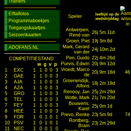
Trainers
────────────────
Elftalfotos
leeftijd op de
Speler
wedstrijddag
Programmaboekjes
Toegangskaartjes
Antwerpen,
26j 5m 11d
Seizoenkaarten
René van
Groen, Piet
19j 3m 8d
────────────────
Mark, Gerard
ADOFANS.NL
24j 10m 2d
van der
Pen, Guido
22j 4m 26d
COMPETITIESTAND
Purvis, Edwin
20j 9m 12d
w
g
v
p
Vroedt, Marco
1
EXC
1
1
0
0
3
20j 9m 18d
46
de
2
GAE
1
1
0
0
3
Groenendijk,
3
AJA
1
1
0
0
3
18j 2m 19d
Alfons
4
AZA
1
1
0
0
3
Renooy, Jan
25j 2m 29d
5
GRO
1
1
0
0
3
Wotte, Mark
21j 7m 20d
6
TEL
1
1
0
0
3
Bouwens,
7
FEY
1
1
0
0
3
25j 0m 1d
Karel
8
HEE
1
1
0
0
3
Prevo, Renke
23j 5m 9d
74
9
FOR
1
0
1
0
1
Rontberg,
10
PSV
1
0
1
0
1
23j 2m 29d
Bram
11
NEC
1
0
0
1
0