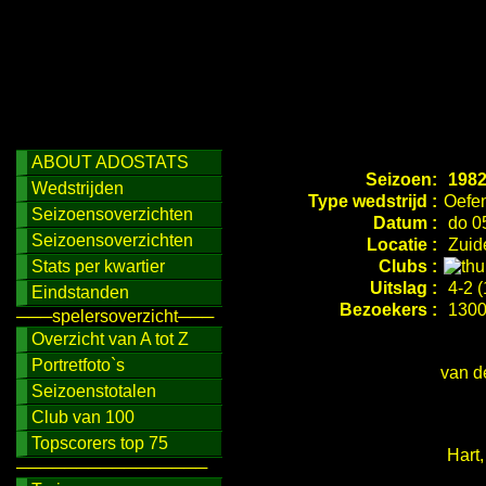
ABOUT ADOSTATS
Seizoen:
1982
Wedstrijden
Type wedstrijd :
Oefen
Seizoensoverzichten
Datum :
do 05
Seizoensoverzichten
Locatie :
Zuid
Stats per kwartier
Clubs :
Uitslag :
4-2 (
Eindstanden
Bezoekers :
130
───spelersoverzicht───
Overzicht van A tot Z
Portretfoto`s
van d
Seizoenstotalen
Club van 100
Topscorers top 75
Hart,
────────────────